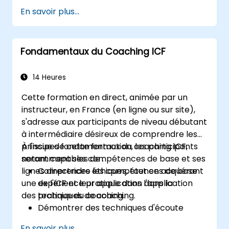
équipe. Destiné aux managers de niveau
En savoir plus...
intermédiaire, ce cours aborde les freins à la
délégation, les techniques pratiques de
transmission, les structures de
Fondamentaux du Coaching ICF
responsabilisation et les pratiques visant à
renforcer la confiance.
14 Heures
Cette formation en direct, animée par un
instructeur, en France (en ligne ou sur site),
s'adresse aux participants de niveau débutant
à intermédiaire désireux de comprendre les
principes fondamentaux du coaching ICF,
À l'issue de cette formation, les participants
notamment ses compétences de base et ses
seront capables de :
lignes directrices éthiques, tout en acquérant
Comprendre les compétences de base
une expérience pratique dans l'application
de l'ICF et leur application dans la
des techniques de coaching.
pratique du coaching.
Démontrer des techniques d'écoute
active, de questionnement et de fixation
En savoir plus...