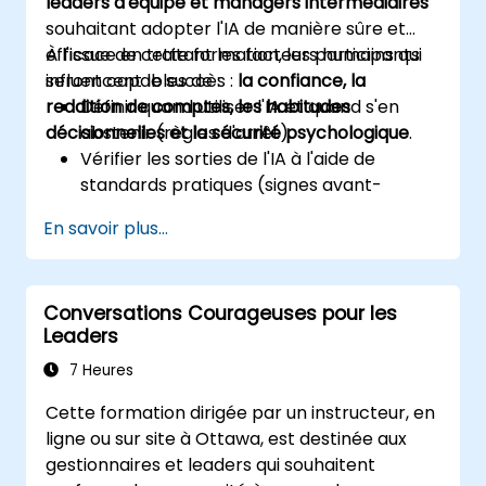
leaders d'équipe et managers intermédiaires
souhaitant adopter l'IA de manière sûre et
efficace en traitant les facteurs humains qui
À l'issue de cette formation, les participants
influencent le succès :
seront capables de :
la confiance, la
reddition de comptes, les habitudes
Définir quand utiliser l'IA et quand s'en
décisionnelles et la sécurité psychologique
abstenir (règles d'arrêt).
.
Vérifier les sorties de l'IA à l'aide de
standards pratiques (signes avant-
coureurs, source secondaire).
En savoir plus...
Établir la reddition de comptes et les
déclencheurs d'escalade.
Construire des accords d'équipe et un
Conversations Courageuses pour les
plan d'adoption sur 30 jours.
Leaders
7 Heures
Cette formation dirigée par un instructeur, en
ligne ou sur site à Ottawa, est destinée aux
gestionnaires et leaders qui souhaitent