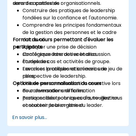
dans des contextes organisationnels.
seront capables de :
Élaborer un plan d'action pour une
Construire des pratiques de leadership
adoption durable, responsable et
fondées sur la confiance et l'autonomie.
efficace de l'IA au sein de l'organisation.
Comprendre les principes fondamentaux
de la gestion des personnes et le cadre
Format du cours permettant d'évaluer les
du travail.
participants
Appliquer une prise de décision
stratégique dans des scénarios
Conférence interactive et discussion.
complexes.
Études de cas et activités de groupe.
Favoriser la collaboration avec une
Exercices pratiques et scénarios de jeu de
perspective de leadership.
rôles.
Options de personnalisation du cours
Utiliser une communication assertive lors
de conversations difficiles.
Pour demander une formation
Pratiquer des techniques d'auto-gestion
personnalisée pour ce cours, veuillez nous
et soutenir le bien-être du leader.
contacter pour organiser.
En savoir plus...