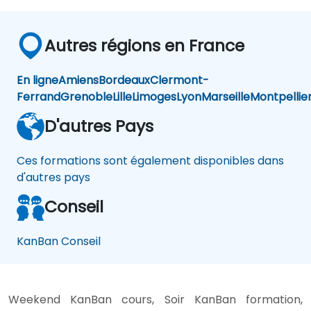
Autres régions en France
En ligne
Amiens
Bordeaux
Clermont-
Ferrand
Grenoble
Lille
Limoges
Lyon
Marseille
Montpellie
D'autres Pays
Ces formations sont également disponibles dans
d'autres pays
Conseil
KanBan Conseil
Weekend KanBan cours, Soir KanBan formation,