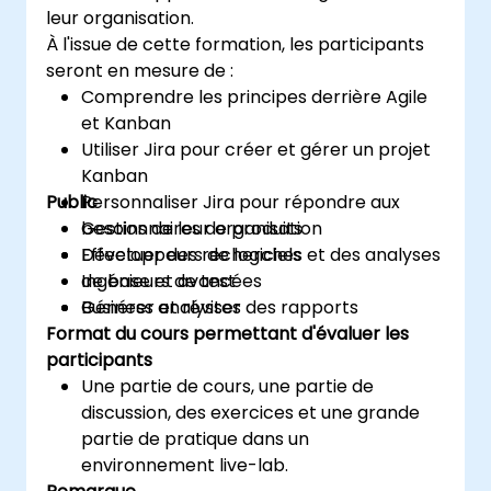
leur organisation.
À l'issue de cette formation, les participants
seront en mesure de :
Comprendre les principes derrière Agile
et Kanban
Utiliser Jira pour créer et gérer un projet
Kanban
Public
Personnaliser Jira pour répondre aux
besoins de leur organisation
Gestionnaires de produits
Effectuer des recherches et des analyses
Développeurs de logiciels
de base et avancées
Ingénieurs de test
Générer et réviser des rapports
Business analystes
Format du cours permettant d'évaluer les
participants
Une partie de cours, une partie de
discussion, des exercices et une grande
partie de pratique dans un
environnement live-lab.