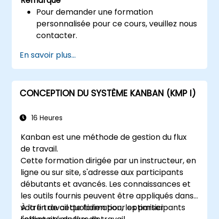
Remarque
Pour demander une formation
personnalisée pour ce cours, veuillez nous
contacter.
En savoir plus...
CONCEPTION DU SYSTÈME KANBAN (KMP I)
16 Heures
Kanban est une méthode de gestion du flux
de travail.
Cette formation dirigée par un instructeur, en
ligne ou sur site, s'adresse aux participants
débutants et avancés. Les connaissances et
les outils fournis peuvent être appliqués dans
votre travail quotidien pour optimiser
À la fin de cette formation, les participants