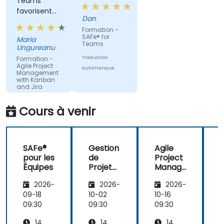
Teams
Collaborer et intégrer leur travail avec les
favorisent
autres équipes au sein de la Agile Release
Dan
une
Train.
Formation -
approche
SAFe® for
Maria
collaborative.
Teams
Ungureanu
Formation -
Traduction
Agile Project
automatique
Management
with Kanban
and Jira
Traduction
Cours à venir
automatique
SAFe®
Gestion
Agile
pour les
de
Project
Équipes
Projets
Manag
P
Agile
ement
A
2026-
2026-
2026-
avec
avec
Kanban
Kanban
09-18
10-02
10-16
1
et Jira
e
09:30
09:30
09:30
0
14
14
14