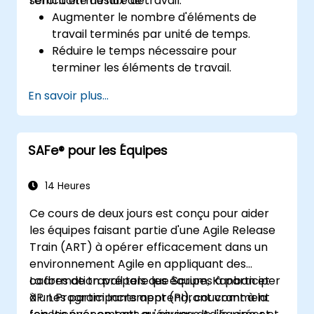
l'efficacité du flux de travail.
seront en mesure de :
Augmenter le nombre d'éléments de
travail terminés par unité de temps.
Réduire le temps nécessaire pour
terminer les éléments de travail.
Améliorer la prévisibilité du travail (en
En savoir plus...
fournissant des réponses plus précises à
"Quand cela sera-t-il fait ?").
Gérer les indicateurs de flux (débit, temps
SAFe® pour les Équipes
de cycle, travaux en cours, âge des
éléments de travail).
Utiliser des diagrammes de flux
14 Heures
(Diagramme cumulatif du flux,
Ce cours de deux jours est conçu pour aider
Histogramme du temps de cycle,
les équipes faisant partie d'une Agile Release
Diagramme d'âge des travaux).
Train (ART) à opérer efficacement dans un
Utiliser des méthodes de prévision
environnement Agile en appliquant des
statistique, telles que les simulations
cadres de travail tels que Scrum, Kanban et
La formation prépare les équipes à participer
Monte Carlo et les Accords de niveau de
XP. Les participants apprendront comment
à un Program Increment (PI), couvrant à la
service.