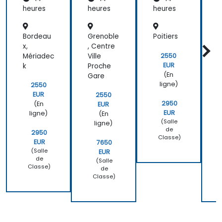
heures
heures
heures
h
Bordeau
Grenoble
Poitiers
S
x,
, Centre
r
2550
Mériadec
Ville
EUR
k
Proche
K
(En
Gare
u
ligne)
2550
EUR
2550
2950
(En
EUR
EUR
ligne)
(En
(Salle
ligne)
de
2950
Classe)
EUR
7650
(Salle
EUR
de
(Salle
Classe)
de
Classe)