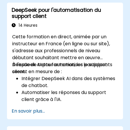
programmation répétitives à l'aide
DeepSeek pour l'automatisation du
d'outils d'IA.
support client
14 Heures
Cette formation en direct, animée par un
instructeur en France (en ligne ou sur site),
s'adresse aux professionnels de niveau
débutant souhaitant mettre en œuvre
DeepSeek AI pour automatiser le support
À l'issue de cette formation, les participants
client.
seront en mesure de :
Intégrer DeepSeek AI dans des systèmes
de chatbot.
Automatiser les réponses du support
client grâce à l'IA.
Analyser et améliorer les interactions
En savoir plus...
clients grâce à des insights pilotés par l'IA.
Optimiser les flux de travail des chatbots
pour une meilleure expérience utilisateur.