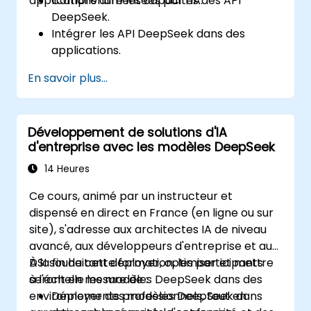
applications alimentées par l'IA.
Comprendre les capacités des API
DeepSeek.
Intégrer les API DeepSeek dans des
applications.
Mettre en œuvre l'automatisation et les
En savoir plus...
chatbots alimentés par l'IA.
Optimiser les performances des API et
gérer efficacement les appels d'API.
Développement de solutions d'IA
d'entreprise avec les modèles DeepSeek
14 Heures
Ce cours, animé par un instructeur et
dispensé en direct en France (en ligne ou sur
site), s'adresse aux architectes IA de niveau
avancé, aux développeurs d'entreprise et aux
DSI souhaitant déployer, optimiser et mettre
À la fin de cette formation, les participants
à l'échelle les modèles DeepSeek dans des
seront en mesure de :
environnements professionnels, tout en
Déployer des modèles DeepSeek dans