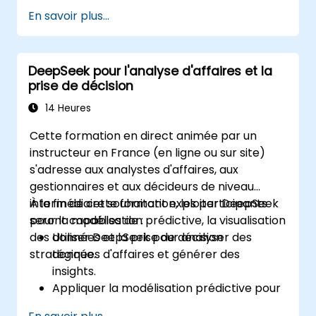
sociaux et les campagnes marketing.
En savoir plus...
Intégrer des outils d'IA dans les systèmes
de gestion de contenu existants.
Booster la créativité et l'efficacité grâce
DeepSeek pour l'analyse d'affaires et la
à l'idéation et la structuration pilotées par
prise de décision
l'IA.
14 Heures
Cette formation en direct animée par un
instructeur en France (en ligne ou sur site)
s'adresse aux analystes d'affaires, aux
gestionnaires et aux décideurs de niveau
intermédiaire souhaitant exploiter DeepSeek
À la fin de cette formation, les participants
pour la modélisation prédictive, la visualisation
seront capables de :
des données et la prise de décision
Utiliser DeepSeek pour analyser des
stratégique.
données d'affaires et générer des
insights.
Appliquer la modélisation prédictive pour
les prévisions d'affaires.