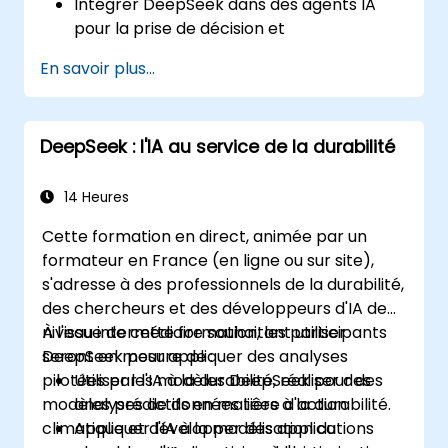
Intégrer DeepSeek dans des agents IA
pour la prise de décision et
l'automatisation.
En savoir plus...
Appliquer des techniques d'apprentissage
par renforcement pour entraîner des
systèmes autonomes.
DeepSeek : l'IA au service de la durabilité
Déployer des agents autonomes pilotés
par l'IA dans des environnements réels.
14 Heures
Cette formation en direct, animée par un
formateur en France (en ligne ou sur site),
s'adresse à des professionnels de la durabilité,
des chercheurs et des développeurs d'IA de
niveau intermédiaire souhaitant utiliser
À l'issue de cette formation, les participants
DeepSeek pour appliquer des analyses
seront en mesure de :
pilotées par l'IA à la durabilité, réaliser des
Utiliser les modèles DeepSeek pour des
modèles prédictifs en matière d'action
analyses de données liées à la durabilité.
climatique et développer des applications
Appliquer l'IA à la modélisation du