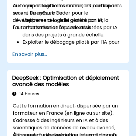
aux équipes logicielles souhaitant mettre en
Au terme de cette formation, les participants
œuvre DeepSeek Coder pour le
seront en mesure de :
développement logiciel assisté par IA,
Mettre en œuvre la génération et la
l'automatisation et l'optimisation.
refactorisation de code assistées par IA
dans des projets à grande échelle.
Exploiter le débogage piloté par l'IA pour
renforcer la fiabilité des logiciels.
En savoir plus...
Intégrer DeepSeek Coder dans les
pipelines DevOps et CI/CD.
Utiliser l'IA pour automatiser
DeepSeek : Optimisation et déploiement
intelligemment les flux de travail
avancé des modèles
d'ingénierie logicielle.
14 Heures
Cette formation en direct, dispensée par un
formateur en France (en ligne ou sur site),
s'adresse à des ingénieurs en IA et à des
scientifiques de données de niveau avancé,
disposant d'une expérience intermédiaire à
À l'issue de cette formation, les participants