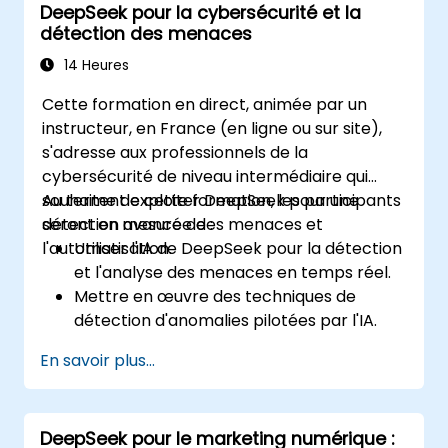
DeepSeek pour la cybersécurité et la
détection des menaces
14 Heures
Cette formation en direct, animée par un
instructeur, en France (en ligne ou sur site),
s'adresse aux professionnels de la
cybersécurité de niveau intermédiaire qui
souhaitent exploiter DeepSeek pour une
Au terme de cette formation, les participants
détection avancée des menaces et
seront en mesure de :
l'automatisation.
Utiliser l'IA de DeepSeek pour la détection
et l'analyse des menaces en temps réel.
Mettre en œuvre des techniques de
détection d'anomalies pilotées par l'IA.
Automatiser la surveillance et la réponse
En savoir plus...
en matière de sécurité grâce à
DeepSeek.
Intégrer DeepSeek dans les cadres de
DeepSeek pour le marketing numérique :
cybersécurité existants.