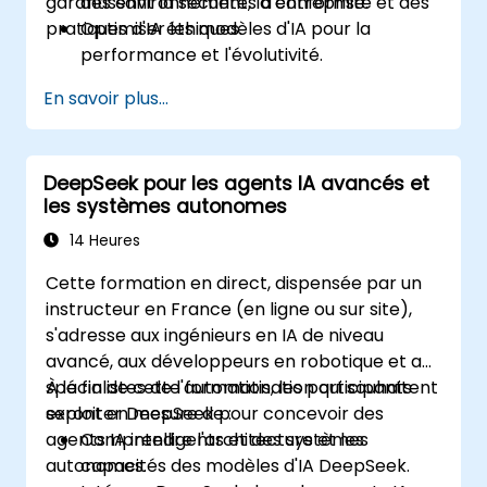
garantissant la sécurité, la conformité et des
des environnements d'entreprise.
pratiques d'IA éthiques.
Optimiser les modèles d'IA pour la
performance et l'évolutivité.
Assurer la sécurité des données et la
En savoir plus...
conformité dans les applications d'IA.
Mettre en œuvre des pratiques d'IA
éthiques dans les solutions d'entreprise.
DeepSeek pour les agents IA avancés et
les systèmes autonomes
14 Heures
Cette formation en direct, dispensée par un
instructeur en France (en ligne ou sur site),
s'adresse aux ingénieurs en IA de niveau
avancé, aux développeurs en robotique et aux
spécialistes de l'automatisation qui souhaitent
À la fin de cette formation, les participants
exploiter DeepSeek pour concevoir des
seront en mesure de :
agents IA intelligents et des systèmes
Comprendre l'architecture et les
autonomes.
capacités des modèles d'IA DeepSeek.