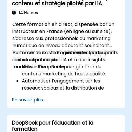
contenu et stratégie pilotés par l'IA
14 Heures
Cette formation en direct, dispensée par un
instructeur en France (en ligne ou sur site),
s'adresse aux professionnels du marketing
numérique de niveau débutant souhaitant
renforcer leurs stratégies marketing grâce à
Au terme de cette formation, les participants
l'automatisation par l'IA et à des insights
seront capables de :
fondés sur les données.
Utiliser DeepSeek pour générer du
contenu marketing de haute qualité.
Automatiser l'engagement sur les
réseaux sociaux et la distribution de
contenu.
En savoir plus...
Analyser les données de l'audience pour
améliorer le ciblage et la
personnalisation.
DeepSeek pour l'éducation et la
Intégrer des outils alimentés par l'IA dans
formation
leurs flux de travail marketing.