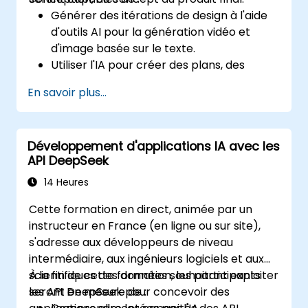
Générer des itérations de design à l'aide
d'outils AI pour la génération vidéo et
d'image basée sur le texte.
Utiliser l'IA pour créer des plans, des
coupes, des élévations et des choix de
En savoir plus...
matériaux.
S'assurer de la conformité avec les
réglementations grâce à la validation de
Développement d'applications IA avec les
design pilotée par IA.
API DeepSeek
Intégrer des flux de travail AI dans Revit et
autres outils de rendu.
14 Heures
Cette formation en direct, animée par un
instructeur en France (en ligne ou sur site),
s'adresse aux développeurs de niveau
intermédiaire, aux ingénieurs logiciels et aux
scientifiques des données souhaitant exploiter
À la fin de cette formation, les participants
les API DeepSeek pour concevoir des
seront en mesure de :