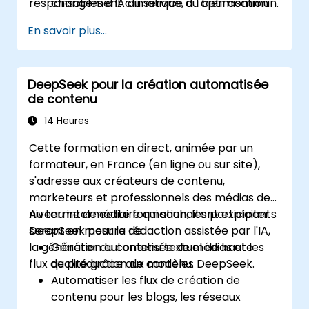
responsables d'IA au service du bien commun.
changement climatique, à l'optimisation
des ressources et au suivi de la
En savoir plus...
biodiversité.
Développer des solutions pilotées par l'IA
pour l'impact social et les objectifs de
DeepSeek pour la création automatisée
développement durable (ODD).
de contenu
Garantir des pratiques responsables de
l'IA dans les applications liées à la
14 Heures
durabilité.
Cette formation en direct, animée par un
formateur, en France (en ligne ou sur site),
s'adresse aux créateurs de contenu,
marketeurs et professionnels des médias de
niveau intermédiaire qui souhaitent exploiter
Au terme de cette formation, les participants
DeepSeek pour la rédaction assistée par l'IA,
seront en mesure de :
la génération automatisée de médias et les
Générer du contenu textuel de haute
flux de production de contenu.
qualité grâce aux modèles DeepSeek.
Automatiser les flux de création de
contenu pour les blogs, les réseaux