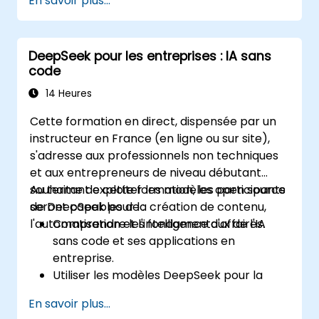
En savoir plus...
Automatiser les processus de rapports et
d'intelligence d'affaires.
Améliorer la prise de décision grâce à
DeepSeek pour les entreprises : IA sans
l'analyse pilotée par l'IA.
code
14 Heures
Cette formation en direct, dispensée par un
instructeur en France (en ligne ou sur site),
s'adresse aux professionnels non techniques
et aux entrepreneurs de niveau débutant
souhaitant exploiter les modèles open source
Au terme de cette formation, les participants
de DeepSeek pour la création de contenu,
seront capables de :
l'automatisation et l'intelligence d'affaires.
Comprendre les fondamentaux de l'IA
sans code et ses applications en
entreprise.
Utiliser les modèles DeepSeek pour la
génération de contenu et
En savoir plus...
l'automatisation.