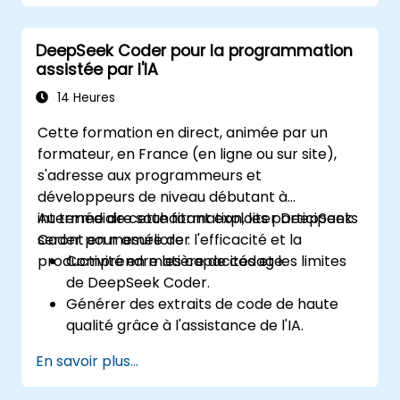
Intégrer des outils d'IA dans les flux de
travail existants à l'aide de plateformes
DeepSeek Coder pour la programmation
telles que Zapier, Make et Notion.
assistée par l'IA
Analyser les données commerciales et
générer des insights actionnables grâce à
14 Heures
l'IA.
Cette formation en direct, animée par un
Élaborer des stratégies pilotées par l'IA
formateur, en France (en ligne ou sur site),
pour améliorer la productivité et la prise
s'adresse aux programmeurs et
de décision.
développeurs de niveau débutant à
intermédiaire souhaitant exploiter DeepSeek
Au terme de cette formation, les participants
Coder pour améliorer l'efficacité et la
seront en mesure de :
productivité en matière de codage.
Comprendre les capacités et les limites
de DeepSeek Coder.
Générer des extraits de code de haute
qualité grâce à l'assistance de l'IA.
Utiliser DeepSeek Coder pour le
En savoir plus...
débogage et l'optimisation du code.
Automatiser des tâches de