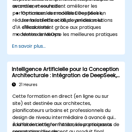
avancée, et souhaitant améliorer les
seront en mesure de :
performances des modèles DeepSeek,
Optimiser les modèles DeepSeek en
réduire la latence et déployer des solutions
termes d'efficacité, de précision et
d'IA efficacement grâce aux pratiques
d'évolutivité.
modernes de MLOps.
Mettre en œuvre les meilleures pratiques
en matière de MLOps et de gestion des
En savoir plus...
versions de modèles.
Déployer des modèles DeepSeek sur des
infrastructures cloud et sur site.
Intelligence Artificielle pour la Conception
Surveiller, maintenir et mettre à l'échelle
Architecturale : Intégration de DeepSeek,
des solutions d'IA de manière efficace.
OpenAI et Revit
21 Heures
Cette formation en direct (en ligne ou sur
site) est destinée aux architectes,
planificateurs urbains et professionnels du
design de niveau intermédiaire à avancé qui
souhaitent intégrer l'IA dans leur processus de
À la fin de cette formation, les participants
conception, du concept au produit final.
seront capables de :