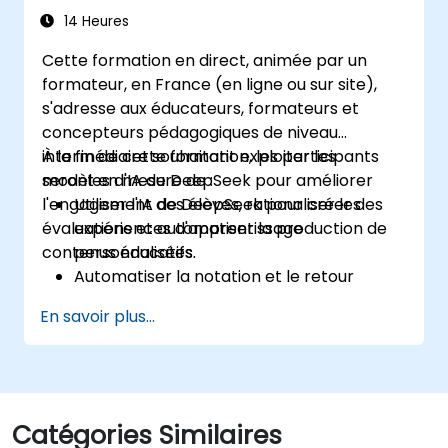
14 Heures
Cette formation en direct, animée par un
formateur, en France (en ligne ou sur site),
s'adresse aux éducateurs, formateurs et
concepteurs pédagogiques de niveau
intermédiaire souhaitant exploiter les
À la fin de cette formation, les participants
modèles d'IA de DeepSeek pour améliorer
seront en mesure de :
l'engagement des élèves, rationaliser les
Utiliser l'IA de DeepSeek pour créer des
évaluations et automatiser la production de
expériences d'apprentissage
contenus éducatifs.
personnalisées.
Automatiser la notation et le retour
d'information grâce à des outils
En savoir plus...
d'évaluation pilotés par l'IA.
Générer des contenus éducatifs de haute
qualité avec les modèles DeepSeek.
Intégrer l'IA aux plateformes de gestion
de l'apprentissage (LMS) pour optimiser
Catégories Similaires
la gestion pédagogique.