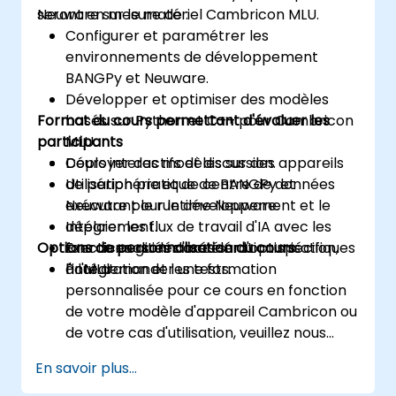
Neuware sur le matériel Cambricon MLU.
seront en mesure de :
Configurer et paramétrer les
environnements de développement
BANGPy et Neuware.
Développer et optimiser des modèles
Format du cours permettant d'évaluer les
basés sur Python et C++ pour Cambricon
participants
MLU.
Déployer des modèles sur des appareils
Cours interactifs et discussion.
de périphérie et de centre de données
Utilisation pratique de BANGPy et
exécutant le runtime Neuware.
Neuware pour le développement et le
Intégrer les flux de travail d'IA avec les
déploiement.
Options de personnalisation du cours
fonctionnalités d'accélération spécifiques
Exercices guidés axés sur l'optimisation,
à l'MLU.
l'intégration et les tests.
Pour demander une formation
personnalisée pour ce cours en fonction
de votre modèle d'appareil Cambricon ou
de votre cas d'utilisation, veuillez nous
contacter pour organiser.
En savoir plus...