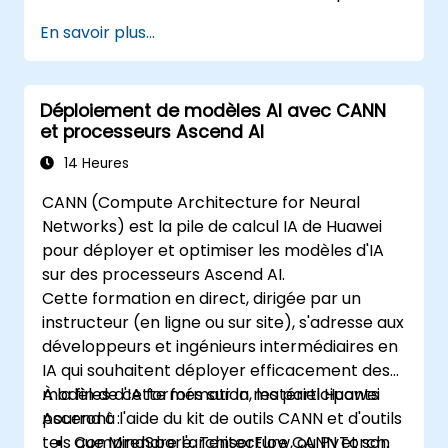
organiser cela.
En savoir plus...
Déploiement de modèles AI avec CANN
et processeurs Ascend AI
14 Heures
CANN (Compute Architecture for Neural
Networks) est la pile de calcul IA de Huawei
pour déployer et optimiser les modèles d'IA
sur des processeurs Ascend AI.
Cette formation en direct, dirigée par un
instructeur (en ligne ou sur site), s'adresse aux
développeurs et ingénieurs intermédiaires en
IA qui souhaitent déployer efficacement des
modèles d'IA formés sur la matériel Huawei
À la fin de cette formation, les participants
Ascend à l'aide du kit de outils CANN et d'outils
pourront :
tels que MindSpore, TensorFlow, ou PyTorch.
Comprendre l'architecture CANN et son