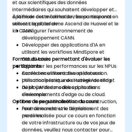
et aux scientifiques des données
intermédiaires qui souhaitent développer et
optimiser des modèles de réseau neuronal en
À la fin de cette formation, les participants
utilisant la plateforme Ascend de Huawei et le
seront capables de :
kit CANN.
Configurer l'environnement de
développement CANN.
Développer des applications d'IA en
utilisant les workflows MindSpore et
Format du cours permettant d'évaluer les
CloudMatrix.
participants
Optimiser les performances sur les NPUs
Ascend en utilisant des opérateurs
Conférence interactive et discussion.
personnalisés et une stratégie de tiling.
Utilisation pratique de Huawei Ascend et
Déployer des modèles dans des
du kit CANN dans des applications
environnements d'edge ou de cloud.
d'exemple.
Options de personnalisation du cours
Exercices guidés axés sur la construction,
l'entraînement et le déploiement des
Pour demander une formation
modèles.
personnalisée pour ce cours en fonction
de votre infrastructure ou de vos jeux de
données, veuillez nous contacter pour