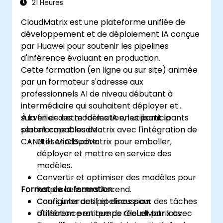
21 Heures
CloudMatrix est une plateforme unifiée de
développement et de déploiement IA conçue
par Huawei pour soutenir les pipelines
d'inférence évoluant en production.
Cette formation (en ligne ou sur site) animée
par un formateur s'adresse aux
professionnels AI de niveau débutant à
intermédiaire qui souhaitent déployer et
surveiller des modèles IA en utilisant la
À la fin de cette formation, les participants
plateforme CloudMatrix avec l'intégration de
seront capables de :
CANN et MindSpore.
Utiliser CloudMatrix pour emballer,
déployer et mettre en service des
modèles.
Convertir et optimiser des modèles pour
Format de la formation
les processeurs Ascend.
Configurer des pipelines pour des tâches
Cours interactif et discussion.
d'inférence en temps réel et par lots.
Utilisation pratique de CloudMatrix avec