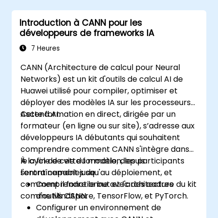
Introduction à CANN pour les
développeurs de frameworks IA
7 Heures
CANN (Architecture de calcul pour Neural
Networks) est un kit d'outils de calcul AI de
Huawei utilisé pour compiler, optimiser et
déployer des modèles IA sur les processeurs
Ascend AI.
Cette formation en direct, dirigée par un
formateur (en ligne ou sur site), s’adresse aux
développeurs IA débutants qui souhaitent
comprendre comment CANN s'intègre dans
le cycle de vie du modèle, depuis
À la fin de cette formation, les participants
l'entraînement jusqu'au déploiement, et
seront capables de :
comment il fonctionne avec des cadres
Comprendre le but et l'architecture du kit
comme MindSpore, TensorFlow, et PyTorch.
d'outils CANN.
Configurer un environnement de