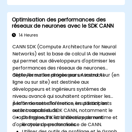
Optimisation des performances des
réseaux de neurones avec le SDK CANN
14 Heures
CANN SDK (Compute Architecture for Neural
Networks) est la base de calcul IA de Huawei
qui permet aux développeurs d'optimiser les
performances des réseaux de neurones
déployés sur les processeurs Ascend AI.
Cette formation dirigée par un instructeur (en
ligne ou sur site) est destinée aux
développeurs et ingénieurs systèmes de
niveau avancé qui souhaitent optimiser les
performances d'inférence en utilisant les
À la fin de cette formation, les participants
outils avancés du SDK CANN, notamment le
seront capables de :
Graph Engine, TIK et le développement
Comprendre l'architecture de runtime et
d'opérateurs personnalisés.
le cycle de performance de CANN.
Utiliser des outils de profilage et le Graph