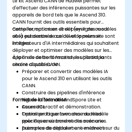
Le kit Ascend CANN de Huawei permet
d'effectuer des inférences puissantes sur les
appareils de bord tels que le Ascend 310.
CANN fournit des outils essentiels pour
compiler, optimiser et déployer des modèles
Cette formation en direct (en ligne ou sur
où la puissance de calcul et la mémoire sont
site) est destinée aux développeurs et
limitées.
intégrateurs d'IA intermédiaires qui souhaitent
déployer et optimiser des modèles sur les
appareils de bord Ascend en utilisant la
À la fin de cette formation, les participants
chaîne d'outils CANN.
seront capables de :
Préparer et convertir des modèles IA
pour le Ascend 310 en utilisant les outils
CANN.
Construire des pipelines d'inférence
Format de la formation
légers à l'aide de MindSpore Lite et
AscendCL.
Cours interactif et démonstration.
Optimiser la performance du modèle
Travail pratique avec des modèles
pour des environnements avec une
spécifiques au bord et des scénarios.
puissance de calcul et une mémoire
Exemples de déploiement en direct sur du