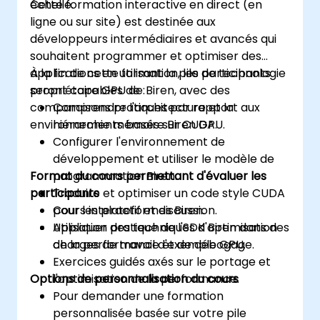
échelle.
Cette formation interactive en direct (en
ligne ou sur site) est destinée aux
développeurs intermédiaires et avancés qui
souhaitent programmer et optimiser des
applications en utilisant la pile de technologie
À la fin de cette formation, les participants
propriétaire GPU de Biren, avec des
seront capables de :
comparaisons pratiques par rapport aux
Comprendre l'architecture et la
environnements basés sur CUDA.
hiérarchie mémoire Biren GPU.
Configurer l'environnement de
développement et utiliser le modèle de
Format du cours permettant d'évaluer les
programmation Biren.
participants
Traduire et optimiser un code style CUDA
pour les plateformes Biren.
Cours interactif et discussion.
Appliquer des techniques d'optimisation
Utilisation pratique de l'SDK Biren dans des
de la performance et de débogage.
charges de travail d'exemple GPU.
Exercices guidés axés sur le portage et
Options de personnalisation du cours
l'optimisation de la performance.
Pour demander une formation
personnalisée basée sur votre pile