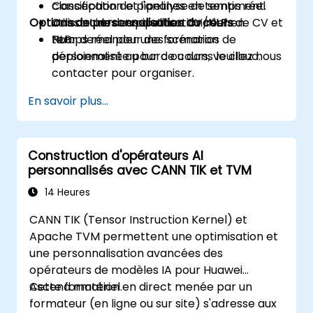
classification et l'analyse de sentiment.
Conception de pipelines en temps réel
Options de personnalisation du cours
Construire des pipelines CV/NLP en
utilisant des cas d'utilisation réels de CV et
temps réel pour des scénarios de
NLP.
Pour demander une formation
déploiement au bord ou dans le cloud.
personnalisée pour ce cours, veuillez nous
contacter pour organiser.
En savoir plus...
Construction d'opérateurs AI
personnalisés avec CANN TIK et TVM
14 Heures
CANN TIK (Tensor Instruction Kernel) et
Apache TVM permettent une optimisation et
une personnalisation avancées des
opérateurs de modèles IA pour Huawei
Ascend matériel.
Cette formation en direct menée par un
formateur (en ligne ou sur site) s'adresse aux