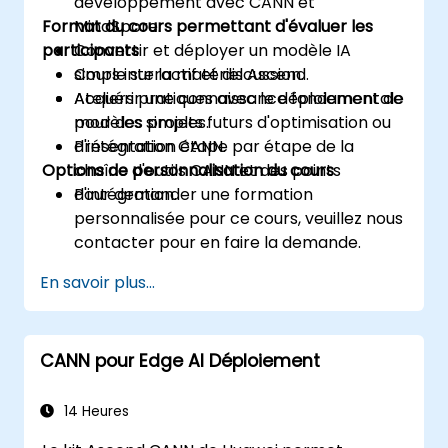
développement avec CANN et
Format du cours permettant d'évaluer les
MindSpore.
participants
Convertir et déployer un modèle IA
simple sur la matériel Ascend.
Cours interactif et discussion.
Acquérir une connaissance fondamentale
Ateliers pratiques avec le déploiement de
pour des projets futurs d'optimisation ou
modèles simples.
d'intégration CANN.
Présentation étape par étape de la
Options de personnalisation du cours
chaîne d'outils CANN et des points
d'intégration.
Pour demander une formation
personnalisée pour ce cours, veuillez nous
contacter pour en faire la demande.
En savoir plus...
CANN pour Edge AI Déploiement
14 Heures