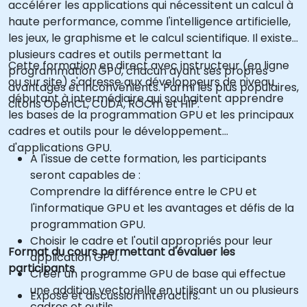
accélérer les applications qui nécessitent un calcul à
haute performance, comme l'intelligence artificielle,
les jeux, le graphisme et le calcul scientifique. Il existe
plusieurs cadres et outils permettant la
Cette formation en direct avec instructeur (en ligne
programmation GPU, chacun ayant ses propres
ou sur site) s'adresse aux développeurs de niveau
avantages et inconvénients. Parmi les plus populaires,
débutant à intermédiaire qui souhaitent apprendre
citons OpenCL, CUDA, ROCm et HIP.
les bases de la programmation GPU et les principaux
cadres et outils pour le développement
d'applications GPU.
A l'issue de cette formation, les participants
seront capables de :
Comprendre la différence entre le CPU et
l'informatique GPU et les avantages et défis de la
programmation GPU.
Choisir le cadre et l'outil appropriés pour leur
Format du cours permettant d'évaluer les
application GPU.
participants
Créer un programme GPU de base qui effectue
une addition vectorielle en utilisant un ou plusieurs
Exposé et discussion interactifs.
cadres et outils.