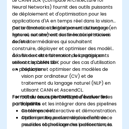
Le CANN SDK (Compute Architecture for
Neural Networks) fournit des outils puissants
de déploiement et d'optimisation pour les
applications d'IA en temps réel dans la vision
par ordinateur et le traitement du langage
Cette formation dirigée par un instructeur (en
naturel, notamment sur le matériel Huawei
ligne ou sur site) est destinée aux praticiens
Ascend.
de l'IA intermédiaires qui souhaitent
construire, déployer et optimiser des modèles
de vision et de traitement du langage en
À la fin de cette formation, les participants
utilisant le CANN SDK pour des cas d'utilisation
seront capables de :
en production.
Déployer et optimiser des modèles de
vision par ordinateur (CV) et de
traitement du langage naturel (NLP) en
utilisant CANN et AscendCL.
Format du cours permettant d'évaluer les
Utiliser les outils CANN pour convertir les
participants
modèles et les intégrer dans des pipelines
en temps réel.
Conférence interactive et démonstration.
Optimiser les performances d'inférence
Atelier pratique avec déploiement de
pour des tâches comme la détection, la
modèles et profilage des performances.