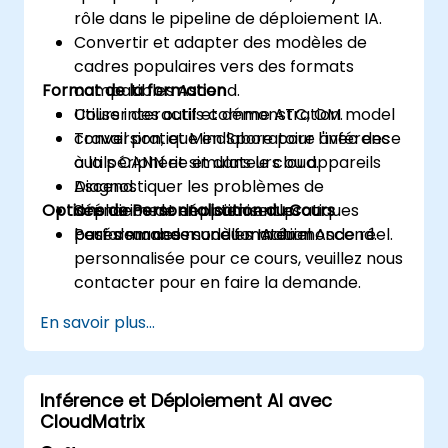
rôle dans le pipeline de déploiement IA.
Convertir et adapter des modèles de
cadres populaires vers des formats
Format de la formation
compatibles Ascend.
Utiliser des outils comme ATC, OM model
Cours interactif et démonstration.
conversion, et MindSpore pour l'inférence
Travail pratique en laboratoire avec des
à la périphérie et dans le cloud.
outils CANN et simulateurs ou appareils
Diagnostiquer les problèmes de
Ascend.
Options de Personnalisation du Cours
déploiement et optimiser les
Scénarios de déploiement pratiques
performances sur du matériel Ascend.
basés sur des modèles IA du monde réel.
Pour demander une formation
personnalisée pour ce cours, veuillez nous
contacter pour en faire la demande.
En savoir plus...
Inférence et Déploiement AI avec
CloudMatrix