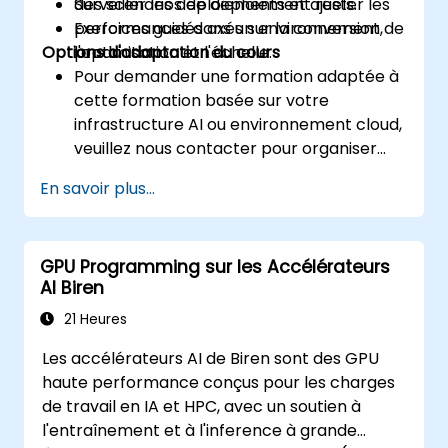
Surveiller les déploiements et ajuster les
des scénarios de déploiement réels.
performances dans un environnement de
Exercices guidés axés sur la conversion,
Options d'adaptation du cours
production.
l'optimisation et l'échelle.
Pour demander une formation adaptée à
cette formation basée sur votre
infrastructure AI ou environnement cloud,
veuillez nous contacter pour organiser
cela.
En savoir plus...
GPU Programming sur les Accélérateurs
AI Biren
21 Heures
Les accélérateurs AI de Biren sont des GPU
haute performance conçus pour les charges
de travail en IA et HPC, avec un soutien à
l'entraînement et à l'inference à grande