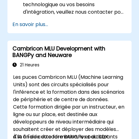
technologique ou vos besoins
d'intégration, veuillez nous contacter pour
organiser.
En savoir plus...
Cambricon MLU Development with
BANGPy and Neuware
21 Heures
Les puces Cambricon MLU (Machine Learning
Units) sont des circuits spécialisés pour
l'inférence et la formation dans des scénarios
de périphérie et de centre de données.
Cette formation dirigée par un instructeur, en
ligne ou sur place, est destinée aux
développeurs de niveau intermédiaire qui
souhaitent créer et déployer des modèles
d'IA à l'aide du cadre BANGPy et du SDK
À la fin de cette formation, les participants