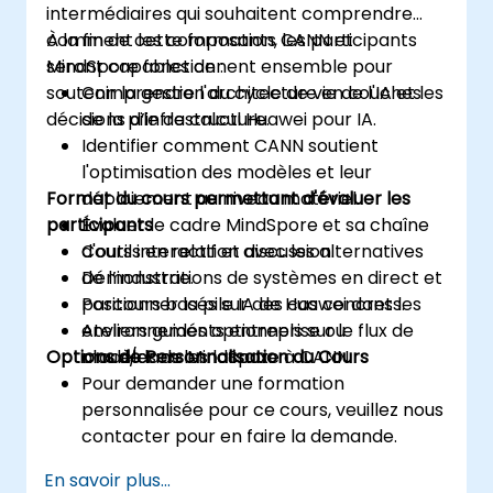
intermédiaires qui souhaitent comprendre
comment les composants CANN et
À la fin de cette formation, les participants
MindSpore fonctionnent ensemble pour
seront capables de :
soutenir la gestion du cycle de vie de l'IA et les
Comprendre l'architecture en couches
décisions d’infrastructure.
de la pile de calcul Huawei pour IA.
Identifier comment CANN soutient
l'optimisation des modèles et leur
Format du cours permettant d'évaluer les
déploiement au niveau matériel.
participants
Évaluer le cadre MindSpore et sa chaîne
d'outils en relation avec les alternatives
Cours interactif et discussion.
de l’industrie.
Démonstrations de systèmes en direct et
Positionner la pile IA de Huawei dans les
parcours basés sur des cas concrets.
environnements entreprise ou
Ateliers guidés optionnels sur le flux de
Options de Personnalisation du Cours
cloud/dans les locaux.
modèles de MindSpore à CANN.
Pour demander une formation
personnalisée pour ce cours, veuillez nous
contacter pour en faire la demande.
En savoir plus...