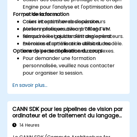
Engine pour l'analyse et l'optimisation des
Format de la formation
performances.
Créer et optimiser des opérateurs
Cours interactif avec discussion.
personnalisés en utilisant TIK et TVM.
Ateliers pratiques avec profilage en
Résoudre les goulots d'étranglement
temps réel et ajustement des opérateurs.
mémoire et améliorer le débit du modèle.
Exercices d'optimisation utilisant des
Options de personnalisation du cours
exemples de déploiement complexes.
Pour demander une formation
personnalisée, veuillez nous contacter
pour organiser la session.
En savoir plus...
CANN SDK pour les pipelines de vision par
ordinateur et de traitement du langage
naturel
14 Heures