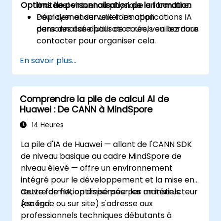
Options de personnalisation de la formation
limitées.
matériel virtuel ou physique en bordure.
Déployer et surveiller les applications IA
Pour demander une formation
dans des cas d'utilisation réels en bordure.
personnalisée pour ce cours, veuillez nous
contacter pour organiser cela.
En savoir plus...
Comprendre la pile de calcul AI de
Huawei : De CANN à MindSpore
14 Heures
La pile d'IA de Huawei — allant de l'CANN SDK
de niveau basique au cadre MindSpore de
niveau élevé — offre un environnement
intégré pour le développement et la mise en
œuvre de l'IA, optimisé pour les matériels
Cette formation dispensée par un instructeur
Ascend.
(en ligne ou sur site) s'adresse aux
professionnels techniques débutants à