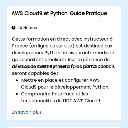
(classification et régression), du learning non
supervisé (clustering et détection
AWS Cloud9 et Python: Guide Pratique
d'anomalies), ainsi que des architectures de
réseaux neuronaux avancées. Examine des
méthodes éprouvées pour utiliser scikit-learn,
14 Heures
Apache Spark MLlib et les notebooks Jupyter
Cette formation en direct avec instructeur à
dans le cadre du développement pratique de
France (en ligne ou sur site) est destinée aux
l'IA. Aide les professionnels à implémenter des
développeurs Python de niveau intermédiaire
modèles de ML opérationnels, à évaluer les
qui souhaitent améliorer leur expérience de
limites des algorithmes et à réaliser des
développement Python à l'aide d'AWS Cloud9.
A l'issue de cette formation, les participants
projets appliqués pour résoudre des
seront capables de :
problèmes concrets.
Mettre en place et configurer AWS
Cloud9 pour le développement Python.
Comprendre l'interface et les
fonctionnalités de l'IDE AWS Cloud9.
Écrire, déboguer et déployer des
En savoir plus...
applications Python dans AWS Cloud9.
Collaborer avec d'autres développeurs