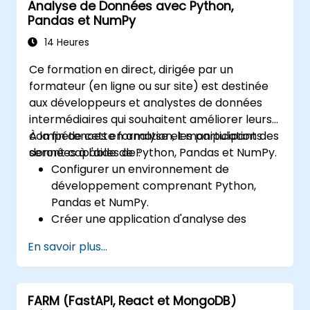
Analyse de Données avec Python,
Pandas et NumPy
14 Heures
Ce formation en direct, dirigée par un
formateur (en ligne ou sur site) est destinée
aux développeurs et analystes de données
intermédiaires qui souhaitent améliorer leurs
compétences en analyse et manipulation des
À la fin de cette formation, les participants
données à l'aide de Python, Pandas et NumPy.
seront capables de :
Configurer un environnement de
développement comprenant Python,
Pandas et NumPy.
Créer une application d'analyse des
données utilisant Pandas et NumPy.
En savoir plus...
Réaliser des opérations avancées de
préparation, de tri et de filtrage des
données.
FARM (FastAPI, React et MongoDB)
Conduire des opérations agrégées et