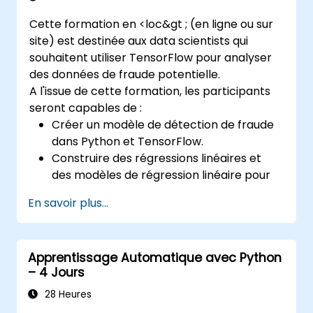
en utilisant SQLAlchemy.
Cette formation en <loc&gt ; (en ligne ou sur
Implémenter la sécurité et
site) est destinée aux data scientists qui
l'authentification dans les API en utilisant
souhaitent utiliser TensorFlow pour analyser
les outils FastAPI.
des données de fraude potentielle.
Construire des images conteneur et
A l'issue de cette formation, les participants
déployer des API web sur un serveur
seront capables de :
cloud.
Créer un modèle de détection de fraude
dans Python et TensorFlow.
Construire des régressions linéaires et
des modèles de régression linéaire pour
prédire la fraude.
En savoir plus...
Développer une application d'IA de bout
en bout pour l'analyse des données de
fraude.
Apprentissage Automatique avec Python
– 4 Jours
28 Heures