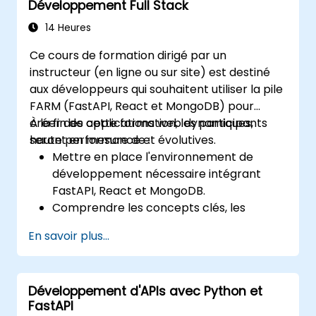
Développement Full Stack
analyser les séries temporelles.
Visualiser les données à l'aide de
14 Heures
Matplotlib et d'autres bibliothèques de
Ce cours de formation dirigé par un
visualisation.
instructeur (en ligne ou sur site) est destiné
Déboguer et optimiser leur code
aux développeurs qui souhaitent utiliser la pile
d'analyse des données.
FARM (FastAPI, React et MongoDB) pour
créer des applications web dynamiques,
À la fin de cette formation, les participants
haute performance et évolutives.
seront en mesure de :
Mettre en place l'environnement de
développement nécessaire intégrant
FastAPI, React et MongoDB.
Comprendre les concepts clés, les
fonctionnalités et les avantages de la pile
En savoir plus...
FARM.
Apprendre à construire des API REST
avec FastAPI.
Développement d'APIs avec Python et
Apprendre à concevoir des applications
FastAPI
interactives avec React.