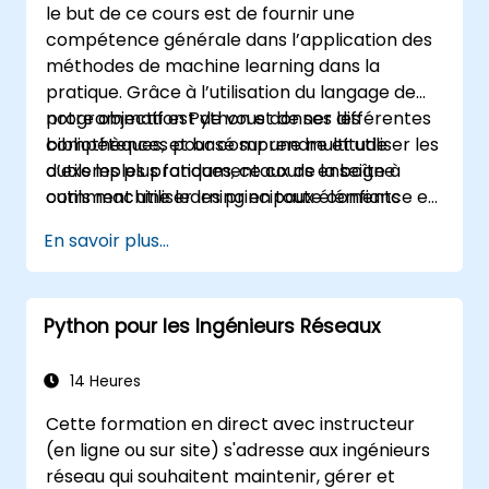
le but de ce cours est de fournir une
compétence générale dans l’application des
méthodes de machine learning dans la
pratique. Grâce à l’utilisation du langage de
programmation Python et de ses différentes
notre objectif est de vous donner les
bibliothèques, et basé sur une multitude
compétences pour comprendre et utiliser les
d’exemples pratiques, ce cours enseigne
outils les plus fondamentaux de la boîte à
comment utiliser les principaux éléments
outils machine learning en toute confiance et
constitutifs de machine learning, comment
d’éviter les pièges communs des applications
En savoir plus...
faire des décisions de modélisation de
Data sciences.
données, interpréter les les sorties des
algorithmes et valider les résultats.
Python pour les Ingénieurs Réseaux
14 Heures
Cette formation en direct avec instructeur
(en ligne ou sur site) s'adresse aux ingénieurs
réseau qui souhaitent maintenir, gérer et