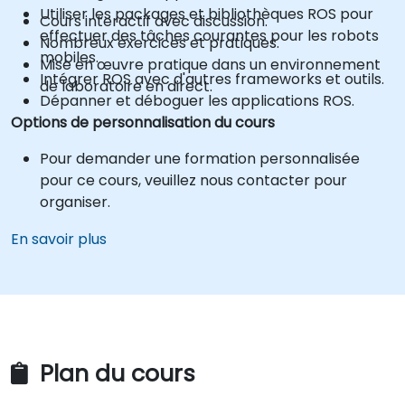
Utiliser les packages et bibliothèques ROS pour
Cours interactif avec discussion.
effectuer des tâches courantes pour les robots
Nombreux exercices et pratiques.
mobiles.
Mise en œuvre pratique dans un environnement
Intégrer ROS avec d'autres frameworks et outils.
de laboratoire en direct.
Dépanner et déboguer les applications ROS.
Options de personnalisation du cours
Pour demander une formation personnalisée
pour ce cours, veuillez nous contacter pour
organiser.
En savoir plus
Plan du cours