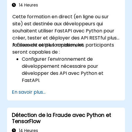
Développer, tester et déployer des
14 Heures
applications (front end et back end) en
Cette formation en direct (en ligne ou sur
utilisant la pile FARM.
site) est destinée aux développeurs qui
souhaitent utiliser FastAPI avec Python pour
créer, tester et déployer des API RESTful plus
facilement et plus rapidement.
A l'issue de cette formation, les participants
seront capables de :
Configurer l'environnement de
développement nécessaire pour
développer des API avec Python et
FastAPI.
Créer des API plus rapidement et plus
En savoir plus...
facilement en utilisant la bibliothèque
FastAPI.
Apprendre à créer des modèles de
Détection de la Fraude avec Python et
données et des schémas basés sur
TensorFlow
Pydantic et OpenAPI.
Connecter les API à une base de données
14 Heures