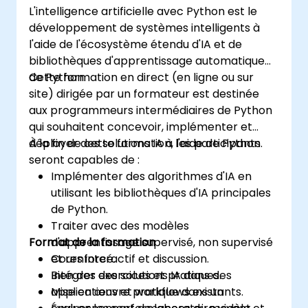
L'intelligence artificielle avec Python est le
basée sur les données ; idéal pour les
développement de systèmes intelligents à
débutants cherchant une certification en
l'aide de l'écosystème étendu d'IA et de
Data Science avec Python et une formation
bibliothèques d'apprentissage automatique
analytique pour préparer leur carrière.
de Python.
Cette formation en direct (en ligne ou sur
site) dirigée par un formateur est destinée
aux programmeurs intermédiaires de Python
qui souhaitent concevoir, implémenter et
déployer des solutions IA à l'aide de Python.
À la fin de cette formation, les participants
seront capables de :
Implémenter des algorithmes d'IA en
utilisant les bibliothèques d'IA principales
de Python.
Traiter avec des modèles
Format de la formation
d'apprentissage supervisé, non supervisé
et renforcé.
Cours interactif et discussion.
Intégrer des solutions IA dans des
Bien des exercices et pratiques.
applications et workflows existants.
Mise en œuvre pratique dans un