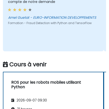
compte de notre demande
vra
plu
pui
une
Amel Guetat - EURO-INFORMATION DEVELOPPEMENTS
la 
Formation - Fraud Detection with Python and TensorFlow
Naz
and
Form
Pyth
Tradu
Cours à venir
ROS pour les robots mobiles utilisant
Python
2026-09-07 09:30