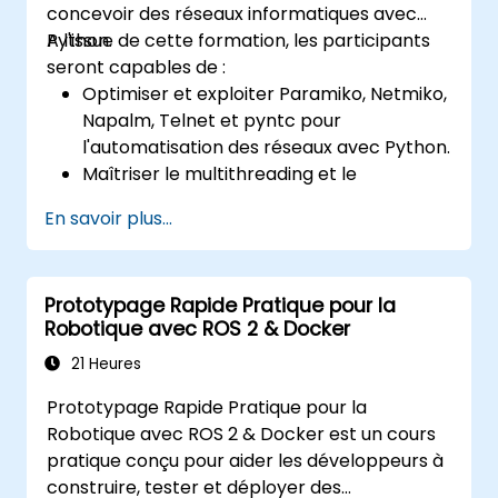
concevoir des réseaux informatiques avec
Python.
A l'issue de cette formation, les participants
seront capables de :
Optimiser et exploiter Paramiko, Netmiko,
Napalm, Telnet et pyntc pour
l'automatisation des réseaux avec Python.
Maîtriser le multithreading et le
multiprocessing dans l'automatisation des
En savoir plus...
réseaux.
Utiliser GNS3 et Python pour la
programmation réseau.
Prototypage Rapide Pratique pour la
Robotique avec ROS 2 & Docker
21 Heures
Prototypage Rapide Pratique pour la
Robotique avec ROS 2 & Docker est un cours
pratique conçu pour aider les développeurs à
construire, tester et déployer des