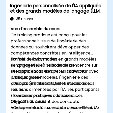
utilisant la plateforme AWS Cloud9.
Ingénierie personnalisée de l'IA appliquée
Intégrer AWS Cloud9 avec d'autres
et des grands modèles de langage (LLM)
services AWS pour des déploiements
avec Python
avancés.
35 Heures
Vue d'ensemble du cours
Ce training pratique est conçu pour les
professionnels issus de l'ingénierie des
données qui souhaitent développer des
compétences concrètes en intelligence
artificielle, en Python et en grands modèles
Format de la formation
de langage (LLM). Le cours se concentre sur
• En présentiel en salle de classe
des applications concrètes, couvrant
• Sessions encadrées par un formateur avec
l'utilisation des modèles, l'ingénierie des
pratique guidée
prompts (instructions) et la création de
• Discussions interactives et études de cas
solutions alimentées par l'IA. Les participants
réelles
travailleront à travers des exercices
• Exercices pratiques quotidiens
progressifs, passant des concepts
Objectifs du cours
fondamentaux à la création de workflows IA
• Comprendre les concepts clés de l'IA et de