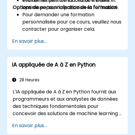
Évaluer les performances du modèle et
environnement de laboratoire vivant.
Options de personnalisation de la formation
optimiser pour la précision et l'efficacité.
Pour demander une formation
personnalisée pour ce cours, veuillez nous
contacter pour organiser cela.
En savoir plus...
IA appliquée de A à Z en Python
28 Heures
L'IA appliquée de A à Z en Python fournit aux
programmeurs et aux analystes de données
des techniques fondamentales pour
concevoir des solutions de machine learning à
partir des bases en Python. Aborde les
En savoir plus...
principes essentiels du learning supervisé