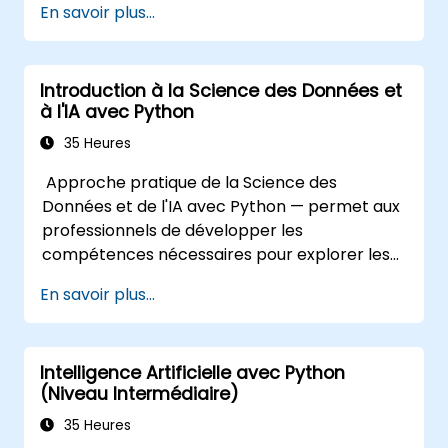
En savoir plus...
Introduction à la Science des Données et
à l'IA avec Python
35 Heures
Approche pratique de la Science des
Données et de l'IA avec Python — permet aux
professionnels de développer les
compétences nécessaires pour explorer les
données, créer des modèles de machine
En savoir plus...
learning et déployer des applications basées
sur l'IA dans des contextes professionnels ;
couvre les workflows CRISP-DM, l'analyse
Intelligence Artificielle avec Python
statistique, l'apprentissage supervisé et non
(Niveau Intermédiaire)
supervisé, l'apprentissage profond avec
TensorFlow, le traitement du langage naturel
35 Heures
(NLP), le Big Data avec Spark, et la narration