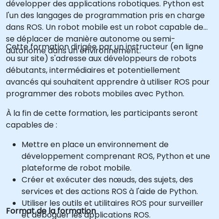
développer des applications robotiques. Python est
l'un des langages de programmation pris en charge
dans ROS. Un robot mobile est un robot capable de
se déplacer de manière autonome ou semi-
Cette formation dirigée par un instructeur (en ligne
autonome dans un environnement.
ou sur site) s'adresse aux développeurs de robots
débutants, intermédiaires et potentiellement
avancés qui souhaitent apprendre à utiliser ROS pour
programmer des robots mobiles avec Python.
À la fin de cette formation, les participants seront
capables de :
Mettre en place un environnement de
développement comprenant ROS, Python et une
plateforme de robot mobile.
Créer et exécuter des nœuds, des sujets, des
services et des actions ROS à l'aide de Python.
Utiliser les outils et utilitaires ROS pour surveiller
Format de la formation
et déboguer les applications ROS.