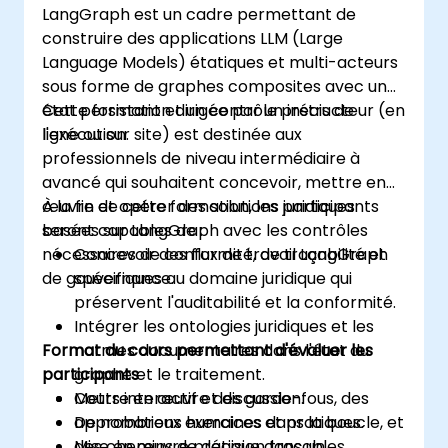
LangGraph est un cadre permettant de
construire des applications LLM (Large
Language Models) étatiques et multi-acteurs
sous forme de graphes composites avec un
état persistant et un contrôle précis de
Cette formation dirigée par un instructeur (en
l'exécution.
ligne ou sur site) est destinée aux
professionnels de niveau intermédiaire à
avancé qui souhaitent concevoir, mettre en
œuvre et opérer des solutions juridiques
À la fin de cette formation, les participants
basées sur LangGraph avec les contrôles
seront capables de :
nécessaires de conformité, de traçabilité et
Concevoir des flux de travail LangGraph
de gouvernance.
spécifiques au domaine juridique qui
préservent l'auditabilité et la conformité.
Intégrer les ontologies juridiques et les
Format du cours permettant d'évaluer les
normes documentaires dans l'état du
participants
graphe et le traitement.
Mettre en œuvre des garde-fous, des
Cours interactif et discussion.
approbations humaines dans la boucle, et
De nombreux exercices et pratiques.
des chemins de décision traçables.
Mise en œuvre pratique dans un