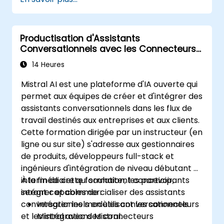
Productisation d'Assistants
Conversationnels avec les Connecteurs
et Intégrations Mistral
14 Heures
Mistral AI est une plateforme d'IA ouverte qui
permet aux équipes de créer et d'intégrer des
assistants conversationnels dans les flux de
travail destinés aux entreprises et aux clients.
Cette formation dirigée par un instructeur (en
ligne ou sur site) s'adresse aux gestionnaires
de produits, développeurs full-stack et
ingénieurs d'intégration de niveau débutant à
intermédiaire qui souhaitent concevoir,
À la fin de cette formation, les participants
intégrer et commercialiser des assistants
seront capables de :
conversationnels en utilisant les connecteurs
Intégrer les modèles conversationnels
et les intégrations Mistral.
Mistral avec des connecteurs