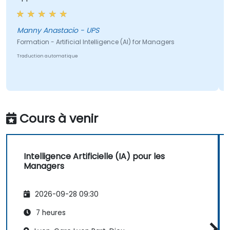
Jeff - 
y Anastacio - UPS
Formation - 
ion - Artificial Intelligence (AI) for Managers
Traduction au
tion automatique
Cours à venir
Intelligence Artificielle (IA) pour les
Managers
2026-09-28 09:30
7 heures