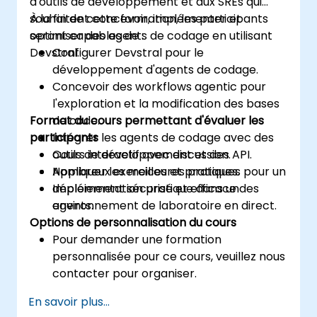
d'outils de développement et aux SREs qui
souhaitent concevoir, implémenter et
À la fin de cette formation, les participants
optimiser des agents de codage en utilisant
seront capables de :
Devstral.
Configurer Devstral pour le
développement d'agents de codage.
Concevoir des workflows agentic pour
l'exploration et la modification des bases
Format du cours permettant d'évaluer les
de code.
participants
Intégrer les agents de codage avec des
outils de développement et des API.
Cours interactif avec discussion.
Appliquer les meilleures pratiques pour un
Nombreux exercices et pratiques.
déploiement sécurisé et efficace des
Implémentation pratique dans un
agents.
environnement de laboratoire en direct.
Options de personnalisation du cours
Pour demander une formation
personnalisée pour ce cours, veuillez nous
contacter pour organiser.
En savoir plus...