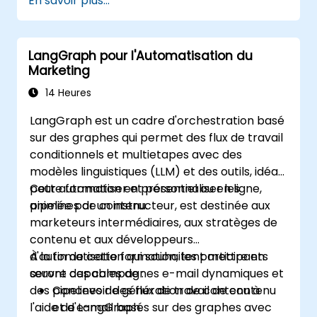
En savoir plus...
LangGraph pour l'Automatisation du
Marketing
14 Heures
LangGraph est un cadre d'orchestration basé
sur des graphes qui permet des flux de travail
conditionnels et multietapes avec des
modèles linguistiques (LLM) et des outils, idéal
pour automatiser et personnaliser les
Cette formation en présentiel ou en ligne,
pipelines de contenu.
animée par un instructeur, est destinée aux
marketeurs intermédiaires, aux stratèges de
contenu et aux développeurs
d'automatisation qui souhaitent mettre en
À la fin de cette formation, les participants
œuvre des campagnes e-mail dynamiques et
seront capables de :
des pipelines de génération de contenu à
Concevoir des flux de travail de contenu
l'aide de LangGraph.
et d'e-mail basés sur des graphes avec