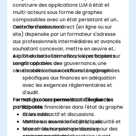
construire des applications LLM à état et
multi-acteurs sous forme de graphes
composables avec un état persistant et un
contrôle d'exécution.
Cette formation en direct (en ligne ou sur
site) dispensée par un formateur s'adresse
aux professionnels intermédiaires et avancés
souhaitant concevoir, mettre en œuvre et
exploiter des solutions financières basées sur
A la fin de cette formation, les participants
LangGraph avec une gouvernance, une
seront capables de :
observabilité et une conformité appropriées.
Concevoir des workflows LangGraph
spécifiques aux finances en adéquation
avec les exigences réglementaires et
d'audit.
Format du cours permettant d'évaluer les
Intégrer les normes et ontologies de
participants
données financières dans l'état du graphe
et les outils.
Cours interactif et discussions.
Mettre en œuvre la fiabilité, la sécurité et
Nombreux exercices et pratiques.
le contrôle humain-en-boucle pour des
Mise en œuvre pratique dans un