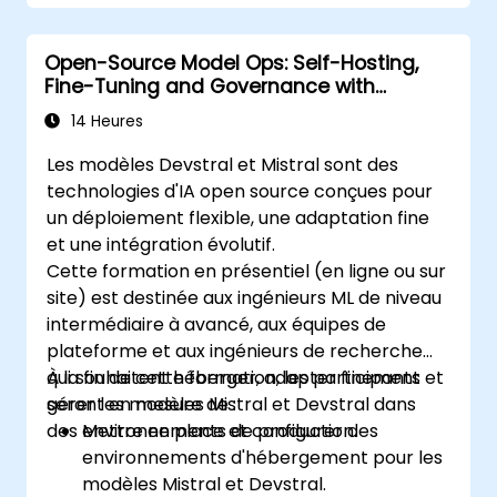
Open-Source Model Ops: Self-Hosting,
Fine-Tuning and Governance with
Devstral & Mistral Models
14 Heures
Les modèles Devstral et Mistral sont des
technologies d'IA open source conçues pour
un déploiement flexible, une adaptation fine
et une intégration évolutif.
Cette formation en présentiel (en ligne ou sur
site) est destinée aux ingénieurs ML de niveau
intermédiaire à avancé, aux équipes de
plateforme et aux ingénieurs de recherche
qui souhaitent héberger, adapter finement et
À la fin de cette formation, les participants
gérer les modèles Mistral et Devstral dans
seront en mesure de :
des environnements de production.
Mettre en place et configurer des
environnements d'hébergement pour les
modèles Mistral et Devstral.