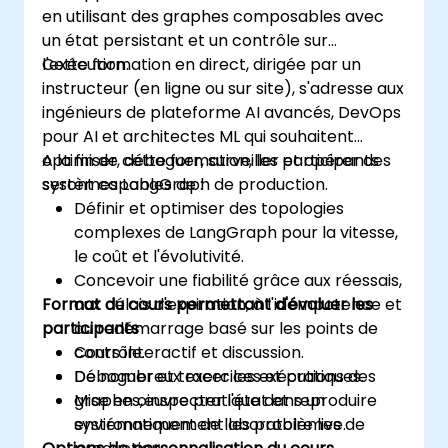
en utilisant des graphes composables avec
un état persistant et un contrôle sur
l'exécution.
Cette formation en direct, dirigée par un
instructeur (en ligne ou sur site), s'adresse aux
ingénieurs de plateforme AI avancés, DevOps
pour AI et architectes ML qui souhaitent
optimiser, déboguer, surveiller et opérer des
A la fin de cette formation, les participants
systèmes LangGraph de production.
seront capables de :
Définir et optimiser des topologies
complexes de LangGraph pour la vitesse,
le coût et l'évolutivité.
Concevoir une fiabilité grâce aux réessais,
Format du cours permettant d'évaluer les
aux délais d'expiration, à l'idempotence et
participants
au redémarrage basé sur les points de
contrôle.
Cours interactif et discussion.
Déboguer et tracer les exécutions des
De nombreux exercices et pratiques.
graphes, inspecter l'état et reproduire
Mise en œuvre pratique dans un
systématiquement les problèmes de
environnement de laboratoire live.