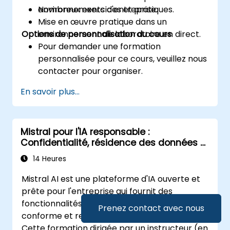
environnements d'entreprise.
Nombreux exercices et pratiques.
Mise en œuvre pratique dans un
Options de personnalisation du cours
environnement de laboratoire en direct.
Pour demander une formation
personnalisée pour ce cours, veuillez nous
contacter pour organiser.
En savoir plus...
Mistral pour l'IA responsable :
Confidentialité, résidence des données et
contrôles d'entreprise
14 Heures
Mistral AI est une plateforme d'IA ouverte et
prête pour l'entreprise qui fournit des
fonctionnalités pour le déploiement sécurisé,
Prenez contact avec nous
conforme et responsable de l'IA.
Cette formation dirigée par un instructeur (en