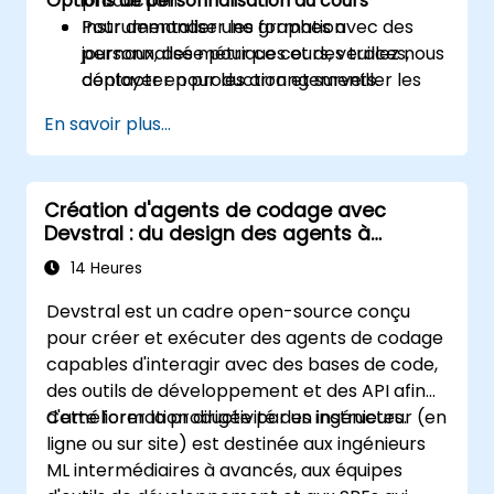
Options de personnalisation du cours
production.
Instrumentaliser les graphes avec des
Pour demander une formation
journaux, des métriques et des traces,
personnalisée pour ce cours, veuillez nous
déployer en production et surveiller les
contacter pour les arrangements.
SLAs et les coûts.
En savoir plus...
Création d'agents de codage avec
Devstral : du design des agents à
l'outillage
14 Heures
Devstral est un cadre open-source conçu
pour créer et exécuter des agents de codage
capables d'interagir avec des bases de code,
des outils de développement et des API afin
d'améliorer la productivité des ingénieurs.
Cette formation dirigée par un instructeur (en
ligne ou sur site) est destinée aux ingénieurs
ML intermédiaires à avancés, aux équipes