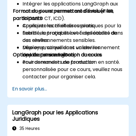
Intégrer les applications LangGraph aux
Format du cours permettant d'évaluer les
ontologies et normes médicales (FHIR,
participants
SNOMED CT, ICD).
Appliquer les meilleures pratiques pour la
Cours interactif et discussions.
fiabilité, la traçabilité et l'explicabilité dans
Exercices pratiques avec des études de
des environnements sensibles.
cas réelles.
Déployer, surveiller et valider les
Mise en pratique dans un environnement
Options de personnalisation du cours
applications LangGraph dans des
de laboratoire live.
environnements de production en santé.
Pour demander une formation
personnalisée pour ce cours, veuillez nous
contacter pour organiser cela.
En savoir plus...
LangGraph pour les Applications
Juridiques
35 Heures