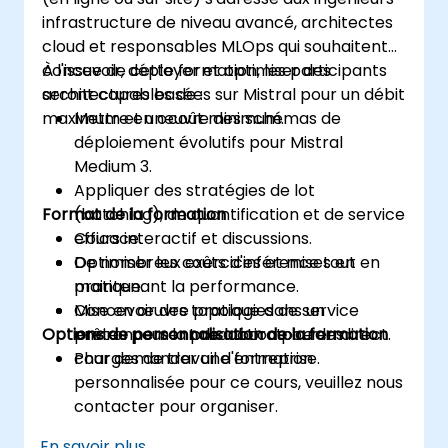
infrastructure de niveau avancé, architectes
cloud et responsables MLOps qui souhaitent
concevoir, déployer et optimiser des
À l'issue de cette formation, les participants
architectures basées sur Mistral pour un débit
seront capables de :
maximum et un coût minimum.
Mettre en œuvre des schémas de
déploiement évolutifs pour Mistral
Medium 3.
Appliquer des stratégies de lot
Format de la formation
(batching), de quantification et de service
efficace.
Cours interactif et discussions.
Optimiser les coûts d'inférence tout en
De nombreux exercices et mises en
maintenant la performance.
pratique.
Concevoir des topologies de service
Mise en œuvre pratique dans un
Options de personnalisation de la formation
prêtes pour la production pour les
environnement de laboratoire en direct.
charges de travail d'entreprise.
Pour demander une formation
personnalisée pour ce cours, veuillez nous
contacter pour organiser.
En savoir plus...