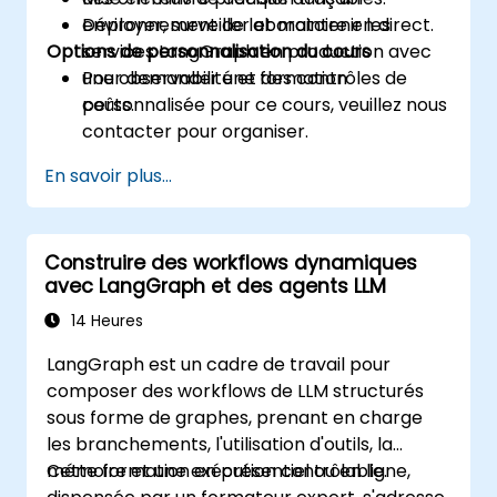
Déployer, surveiller et maintenir les
environnement de laboratoire en direct.
Options de personnalisation du cours
services LangGraph en production avec
une observabilité et des contrôles de
Pour demander une formation
coûts.
personnalisée pour ce cours, veuillez nous
contacter pour organiser.
En savoir plus...
Construire des workflows dynamiques
avec LangGraph et des agents LLM
14 Heures
LangGraph est un cadre de travail pour
composer des workflows de LLM structurés
sous forme de graphes, prenant en charge
les branchements, l'utilisation d'outils, la
mémoire et une exécution contrôlable.
Cette formation en présentiel ou en ligne,