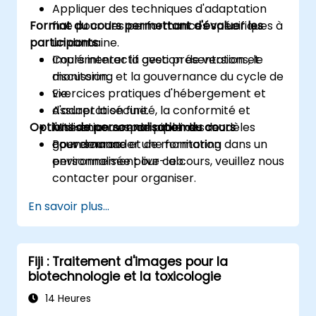
Appliquer des techniques d'adaptation
Format du cours permettant d'évaluer les
fine pour des performances spécifiques à
participants
un domaine.
Implémenter la gestion de versions, le
Cours interactif avec présentation et
monitoring et la gouvernance du cycle de
discussion.
vie.
Exercices pratiques d'hébergement et
Assurer la sécurité, la conformité et
d'adaptation fine.
Options de personnalisation du cours
l'utilisation responsable des modèles
Mise en œuvre de pipelines de
open source.
gouvernance et de monitoring dans un
Pour demander une formation
environnement live-lab.
personnalisée pour ce cours, veuillez nous
contacter pour organiser.
En savoir plus...
Fiji : Traitement d'images pour la
biotechnologie et la toxicologie
14 Heures