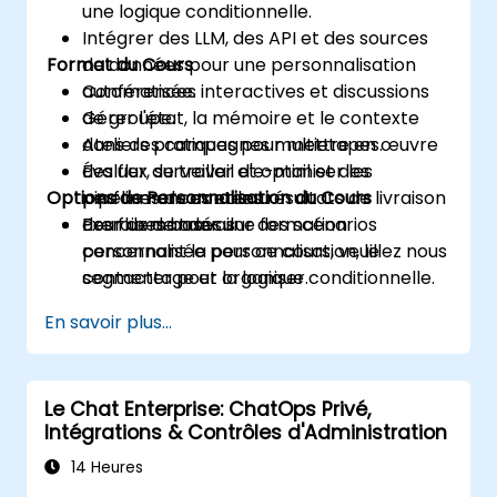
une logique conditionnelle.
Intégrer des LLM, des API et des sources
Format du Cours
de données pour une personnalisation
automatisée.
Conférences interactives et discussions
Gérer l'état, la mémoire et le contexte
de groupe.
dans des campagnes multietapes.
Ateliers pratiques pour mettre en œuvre
Évaluer, surveiller et optimiser les
des flux de travail d'e-mail et des
Options de Personnalisation du Cours
performances et les résultats de livraison
pipelines de contenu.
des flux de travail.
Exercices basés sur des scénarios
Pour demander une formation
concernant la personnalisation, le
personnalisée pour ce cours, veuillez nous
segmentage et la logique conditionnelle.
contacter pour organiser.
En savoir plus...
Le Chat Enterprise: ChatOps Privé,
Intégrations & Contrôles d'Administration
14 Heures