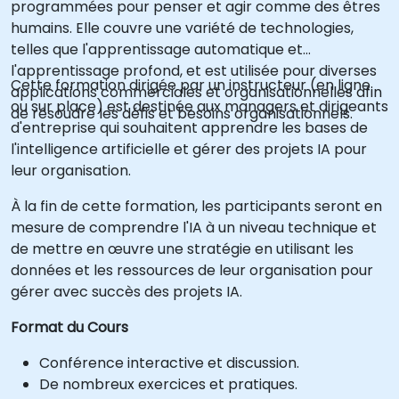
programmées pour penser et agir comme des êtres
humains. Elle couvre une variété de technologies,
telles que l'apprentissage automatique et
l'apprentissage profond, et est utilisée pour diverses
Cette formation dirigée par un instructeur (en ligne
applications commerciales et organisationnelles afin
ou sur place) est destinée aux managers et dirigeants
de résoudre les défis et besoins organisationnels.
d'entreprise qui souhaitent apprendre les bases de
l'intelligence artificielle et gérer des projets IA pour
leur organisation.
À la fin de cette formation, les participants seront en
mesure de comprendre l'IA à un niveau technique et
de mettre en œuvre une stratégie en utilisant les
données et les ressources de leur organisation pour
gérer avec succès des projets IA.
Format du Cours
Conférence interactive et discussion.
De nombreux exercices et pratiques.