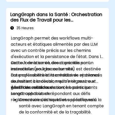
LangGraph dans la Santé : Orchestration
des Flux de Travail pour les
Environnements Régulés
35 Heures
LangGraph permet des workflows multi-
acteurs et étatiques alimentés par des LLM
avec un contrôle précis sur les chemins
d'exécution et la persistance de l'état. Dans le
secteur de la santé, ces capacités sont
Cette formation en direct animée par un
essentielles pour la conformité,
instructeur (en ligne ou sur site) est destinée
l'interopérabilité et la création de systèmes
aux professionnels intermédiaires et avancés
de soutien à la décision qui s'intègrent aux
souhaitant concevoir, mettre en œuvre et
workflows médicaux.
gérer des solutions de santé basées sur
À la fin de cette formation, les participants
LangGraph tout en répondant aux défis
seront capables de :
réglementaires, éthiques et opérationnels.
Concevoir des workflows spécifiques à la
santé avec LangGraph en tenant compte
de la conformité et de la traçabilité.