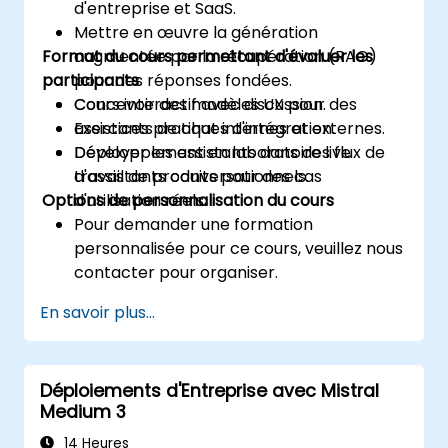
d'entreprise et SaaS.
Mettre en œuvre la génération
Format du cours permettant d'évaluer les
augmentée par la récupération (RAG)
participants
pour des réponses fondées.
Concevoir des modèles UX pour des
Cours interactif avec discussion.
assistants de chat internes et externes.
Exercices pratiques d'intégration.
Déployer les assistants dans des flux de
Développement en laboratoire live
travail de produits pour des cas
d'assistants conversationnels.
Options de personnalisation du cours
d'utilisation réels.
Pour demander une formation
personnalisée pour ce cours, veuillez nous
contacter pour organiser.
En savoir plus...
Déploiements d'Entreprise avec Mistral
Medium 3
14 Heures