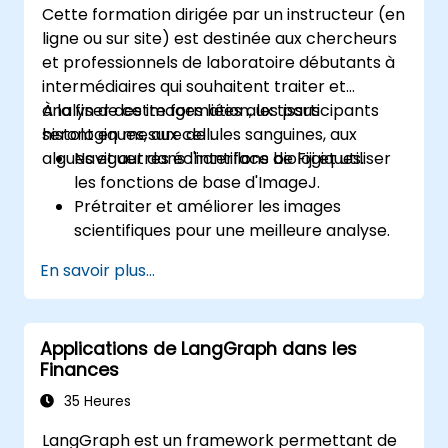
Cette formation dirigée par un instructeur (en
ligne ou sur site) est destinée aux chercheurs
et professionnels de laboratoire débutants à
intermédiaires qui souhaitent traiter et
analyser des images liées aux tissus
À la fin de cette formation, les participants
histologiques, aux cellules sanguines, aux
seront en mesure de :
algues et autres échantillons biologiques.
Naviguer dans l'interface de Fiji et utiliser
les fonctions de base d'ImageJ.
Prétraiter et améliorer les images
scientifiques pour une meilleure analyse.
Analyser les images quantitativement, y
En savoir plus...
compris le comptage de cellules et la
mesure d'aires.
Automatiser les tâches répétitives à l'aide
Applications de LangGraph dans les
de macros et de plugins.
Finances
Personnaliser des flux de travail pour
répondre aux besoins spécifiques
35 Heures
d'analyse d'images en recherche
LangGraph est un framework permettant de
biologique.