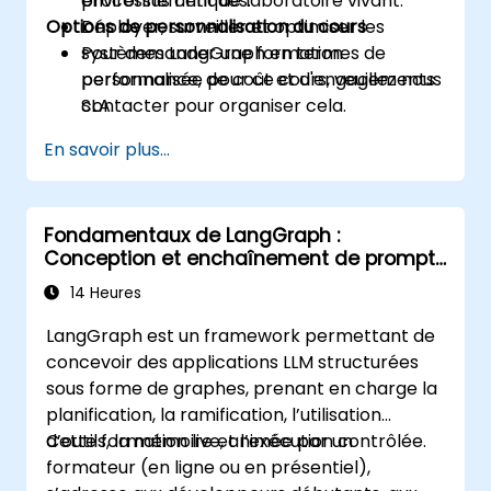
processus critiques.
environnement de laboratoire vivant.
Options de personnalisation du cours
Déployer, surveiller et optimiser les
systèmes LangGraph en termes de
Pour demander une formation
performance, de coût et d'engagements
personnalisée pour ce cours, veuillez nous
SLA.
contacter pour organiser cela.
En savoir plus...
Fondamentaux de LangGraph :
Conception et enchaînement de prompts
LLM basés sur des graphes
14 Heures
LangGraph est un framework permettant de
concevoir des applications LLM structurées
sous forme de graphes, prenant en charge la
planification, la ramification, l’utilisation
d’outils, la mémoire et l’exécution contrôlée.
Cette formation live, animée par un
formateur (en ligne ou en présentiel),