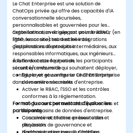
Le Chat Enterprise est une solution de
ChatOps privée qui offre des capacités d'IA
conversationnelle sécurisées,
personnalisables et gouvernées pour les
organisations, avec support pour le RBAC,
Cette formation dirigée par un instructeur (en
l'SSO, les connecteurs et les intégrations
ligne ou sur site) est destinée aux
d'applications d'entreprise.
gestionnaires de produits intermédiaires, aux
responsables informatiques, aux ingénieurs
solutions et aux équipes de
À la fin de cette formation, les participants
sécurité/conformité qui souhaitent déployer,
seront en mesure de :
configurer et gouverner Le Chat Enterprise
Déployer et configurer Le Chat Enterprise
dans des environnements d'entreprise.
de manière sécurisée.
Activer le RBAC, l'SSO et les contrôles
conformes à la réglementation.
Format du cours permettant d'évaluer les
Intégrer Le Chat avec des applications et
participants
des magasins de données d'entreprise.
Concevoir et mettre en œuvre des
Cours interactif avec présentation et
playbooks de gouvernance et
discussion.
d'administration pour le ChatOps.
Nombreux exercices et pratiques.