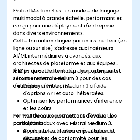
Mistral Medium 3 est un modèle de langage
multimodal à grande échelle, performant et
conçu pour une déployment d'entreprise
dans divers environnements.
Cette formation dirigée par un instructeur (en
ligne ou sur site) s'adresse aux ingénieurs
AI/ML intermédiaires à avancés, aux
architectes de plateforme et aux équipes
MLOps qui souhaitent déployer, optimiser et
À la fin de cette formation, les participants
sécuriser Mistral Medium 3 pour des cas
seront en mesure de :
d'utilisation d'entreprise.
Déployer Mistral Medium 3 à l'aide
d'options API et auto-hébergées.
Optimiser les performances d'inférence
et les coûts.
Format du cours permettant d'évaluer les
Mettre en œuvre des cas d'utilisation
participants
multimodaux avec Mistral Medium 3.
Appliquer les meilleures pratiques de
Cours interactif avec présentation et
sécurité et de conformité pour les
discussion.