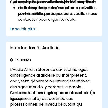
Options de Personnalisation de la Formation
Appliquer les meilleures pratiques pour la
Exercices personnalisables utilisant les
rédaction des prompts et l'interprétation
outils les plus pertinents pour le travail
Pour demander une formation
des résultats.
quotidien des participants.
personnalisée pour ce cours, veuillez nous
contacter pour organiser cela.
En savoir plus...
Introduction à l'Audio AI
14 Heures
L’Audio AI fait référence aux technologies
d’intelligence artificielle qui interprètent,
analysent, génèrent ou interagissent avec
des signaux audio, y compris la parole
humaine, les sons environnementaux et la
Cette formation dirigée par un formateur (en
musique.
ligne ou sur site) est destinée aux
professionnels de niveau débutant qui