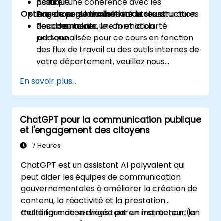
Assurer une cohérence avec les
politique.
Options de personnalisation du cours
exigences de conformité et les structures
Exercices guidés axés sur la structuration
documentaires.
des documents, le ton et la clarté
Pour demander une formation
juridique.
personnalisée pour ce cours en fonction
des flux de travail ou des outils internes de
votre département, veuillez nous
contacter pour organiser.
En savoir plus...
ChatGPT pour la communication publique
et l'engagement des citoyens
7 Heures
ChatGPT est un assistant AI polyvalent qui
peut aider les équipes de communication
gouvernementales à améliorer la création de
contenu, la réactivité et la prestation
multilingue de services tout en maintenant la
Cette formation dirigée par un instructeur (en