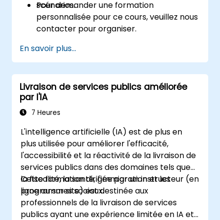
scénarios.
Pour demander une formation
personnalisée pour ce cours, veuillez nous
contacter pour organiser.
En savoir plus...
Livraison de services publics améliorée
par l'IA
7 Heures
L'intelligence artificielle (IA) est de plus en
plus utilisée pour améliorer l'efficacité,
l'accessibilité et la réactivité de la livraison de
services publics dans des domaines tels que
la fiscalité, la santé, l'immigration et les
Cette formation dirigée par un instructeur (en
programmes sociaux.
ligne ou sur site) est destinée aux
professionnels de la livraison de services
publics ayant une expérience limitée en IA et