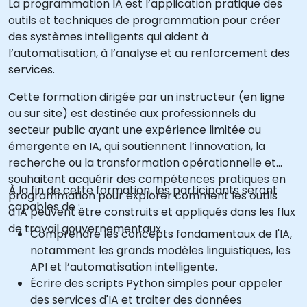
La programmation IA est l’application pratique des
outils et techniques de programmation pour créer
des systèmes intelligents qui aident à
l’automatisation, à l’analyse et au renforcement des
services.
Cette formation dirigée par un instructeur (en ligne
ou sur site) est destinée aux professionnels du
secteur public ayant une expérience limitée ou
émergente en IA, qui soutiennent l’innovation, la
recherche ou la transformation opérationnelle et
souhaitent acquérir des compétences pratiques en
À la fin de cette formation, les participants seront
programmation pour explorer comment les outils
capables de :
d'IA peuvent être construits et appliqués dans les flux
de travail gouvernementaux.
Comprendre les concepts fondamentaux de l'IA,
notamment les grands modèles linguistiques, les
API et l’automatisation intelligente.
Écrire des scripts Python simples pour appeler
des services d'IA et traiter des données