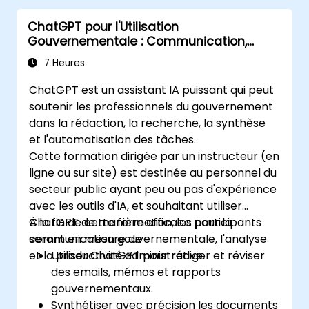
ChatGPT pour l'Utilisation
Gouvernementale : Communication,
Analyse et Productivité
7 Heures
ChatGPT est un assistant IA puissant qui peut
soutenir les professionnels du gouvernement
dans la rédaction, la recherche, la synthèse
et l'automatisation des tâches.
Cette formation dirigée par un instructeur (en
ligne ou sur site) est destinée au personnel du
secteur public ayant peu ou pas d'expérience
avec les outils d'IA, et souhaitant utiliser
ChatGPT de manière efficace pour la
À la fin de cette formation, les participants
communication gouvernementale, l'analyse
seront en mesure de :
et la productivité administrative.
Utiliser ChatGPT pour rédiger et réviser
des emails, mémos et rapports
gouvernementaux.
Synthétiser avec précision les documents