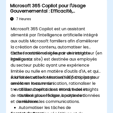
Microsoft 365 Copilot pour l'Usage
Gouvernemental : Efficacité,
Communication et Insight
7 Heures
Microsoft 365 Copilot est un assistant
alimenté par l'intelligence artificielle intégré
aux outils Microsoft familiers afin d'améliorer
la création de contenu, automatiser les
tâches routinières et fournir des insights
Cette formation dirigée par un instructeur (en
intelligents.
ligne ou sur site) est destinée aux employés
du secteur public ayant une expérience
limitée ou nulle en matière d'outils d'IA, et qui
souhaitent utiliser Microsoft 365 Copilot pour
À la fin de cette formation, les participants
améliorer la communication, rationaliser le
seront en mesure de :
travail documentaire et extraire des insights
Utiliser Copilot dans Word, Excel et
de manière plus efficace à partir de données
Outlook pour rédiger, analyser et
et de réunions.
améliorer les communications.
Automatiser les tâches de