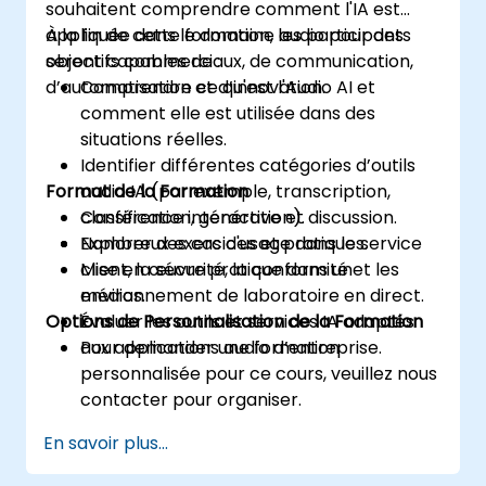
souhaitent comprendre comment l'IA est
appliquée dans le domaine audio pour des
À la fin de cette formation, les participants
objectifs commerciaux, de communication,
seront capables de :
d’automatisation et d’innovation.
Comprendre ce qu'est l'Audio AI et
comment elle est utilisée dans des
situations réelles.
Identifier différentes catégories d’outils
Format de la Formation
audio IA (par exemple, transcription,
classification, génération).
Conférence interactive et discussion.
Explorer des cas d'usage dans le service
Nombreux exercices et pratiques.
client, la sécurité, la conformité et les
Mise en œuvre pratique dans un
médias.
environnement de laboratoire en direct.
Options de Personnalisation de la Formation
Évaluer les outils et services IA adaptés
aux applications audio d’entreprise.
Pour demander une formation
personnalisée pour ce cours, veuillez nous
contacter pour organiser.
En savoir plus...