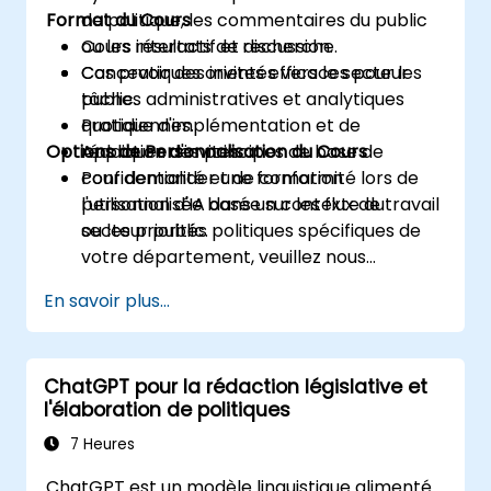
Format du Cours
de politique, les commentaires du public
ou les résultats de recherche.
Cours interactif et discussion.
Concevoir des invites efficaces pour les
Cas pratiques orientés vers le secteur
tâches administratives et analytiques
public.
quotidiennes.
Pratique d'implémentation et de
Options de Personnalisation du Cours
Appliquer des principes de base de
rédaction d'invites.
confidentialité et de conformité lors de
Pour demander une formation
l'utilisation d'IA dans un contexte du
personnalisée basée sur les flux de travail
secteur public.
ou les priorités politiques spécifiques de
votre département, veuillez nous
contacter pour organiser.
En savoir plus...
ChatGPT pour la rédaction législative et
l'élaboration de politiques
7 Heures
ChatGPT est un modèle linguistique alimenté