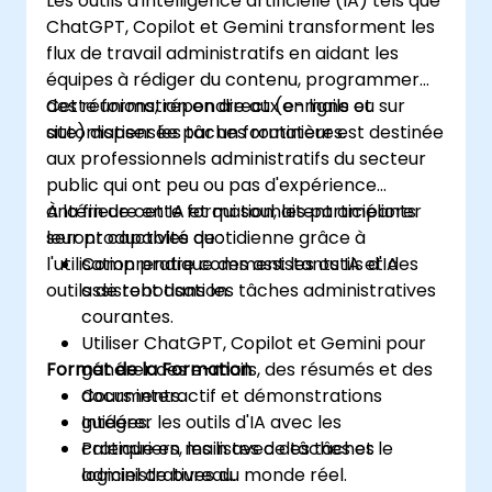
Les outils d'intelligence artificielle (IA) tels que
ChatGPT, Copilot et Gemini transforment les
flux de travail administratifs en aidant les
équipes à rédiger du contenu, programmer
des réunions, répondre aux e-mails et
Cette formation en direct (en ligne ou sur
automatiser les tâches routinières.
site) dispensée par un formateur est destinée
aux professionnels administratifs du secteur
public qui ont peu ou pas d'expérience
antérieure en IA et qui souhaitent améliorer
À la fin de cette formation, les participants
leur productivité quotidienne grâce à
seront capables de :
l'utilisation pratique des assistants IA et des
Comprendre comment les outils d'IA
outils de robotisation.
assistent dans les tâches administratives
courantes.
Utiliser ChatGPT, Copilot et Gemini pour
Format de la Formation
générer des e-mails, des résumés et des
documents.
Cours interactif et démonstrations
Intégrer les outils d'IA avec les
guidées.
calendriers, les listes de tâches et le
Pratique en main avec des tâches
logiciel de bureau.
administratives du monde réel.