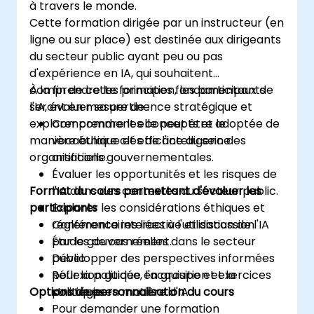
à travers le monde.
Cette formation dirigée par un instructeur (en
ligne ou sur place) est destinée aux dirigeants
du secteur public ayant peu ou pas
d'expérience en IA, qui souhaitent
comprendre les principes fondamentaux de
À la fin de cette formation, les participants
l'IA, évaluer sa pertinence stratégique et
seront en mesure de :
explorer comment elle peut être adoptée de
Comprendre les concepts et le
manière éthique et efficace au sein des
vocabulaire clés de l'intelligence
organisations gouvernementales.
artificielle.
Évaluer les opportunités et les risques de
Format du cours permettant d'évaluer les
l'IA dans des contextes du secteur public.
participants
Explorer les considérations éthiques et
réglementaires liées à l'utilisation de l'IA
Conférence interactive et discussion.
par le gouvernement.
Études de cas réelles dans le secteur
Développer des perspectives informées
public.
pour la politique, l'acquisition et la
Réflexion guidée en groupe et exercices
Options de personnalisation du cours
stratégie en matière d'IA.
politiques.
Pour demander une formation