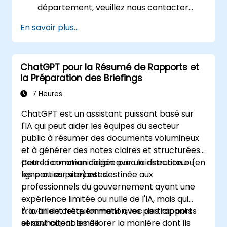
département, veuillez nous contacter
pour organiser cela.
En savoir plus...
ChatGPT pour la Résumé de Rapports et
la Préparation des Briefings
7 Heures
ChatGPT est un assistant puissant basé sur
l'IA qui peut aider les équipes du secteur
public à résumer des documents volumineux
et à générer des notes claires et structurées
pour la communication avec la direction ou
Cette formation dirigée par un instructeur (en
les parties prenantes.
ligne ou sur site) est destinée aux
professionnels du gouvernement ayant une
expérience limitée ou nulle de l'IA, mais qui
travaillent fréquemment avec des rapports
À la fin de cette formation, les participants
et souhaitent améliorer la manière dont ils
seront capables de :