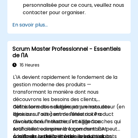
personnalisée pour ce cours, veuillez nous
contacter pour organiser.
En savoir plus...
Scrum Master Professionnel - Essentiels
de l'IA
16 Heures
L'IA devient rapidement le fondement de la
gestion moderne des produits —
transformant la manière dont nous
découvrons les besoins des clients,
définissons des solutions et prenons des
Cette formation dirigée par un instructeur (en
décisions. Tout comme l'électricité a
ligne ou sur site) est destinée aux Product
révolutionné l'industrie, l'Intelligence
Owners, Scrum Masters et Agile Coaches qui
Artificielle redessine la façon dont sont
souhaitent comprendre comment l'IA peut
construits, validés et évolués les produits.
améliorer la propriété des produits et
À la fin de cette formation, les participants