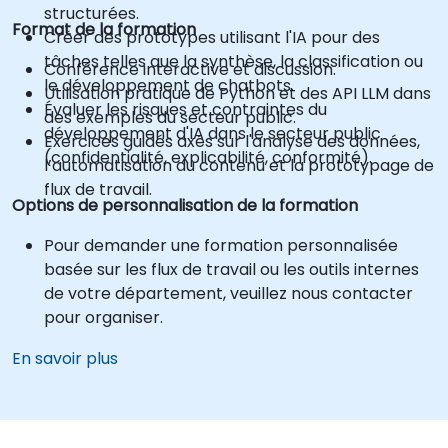
structurées.
Format de la formation
Créer des prototypes utilisant l'IA pour des
tâches telles que la synthèse, la classification ou
Conférence interactive et discussion.
le développement de chatbots.
Utilisation pratique de Python et des API LLM dans
Évaluer les risques et contraintes du
des exemples du secteur public.
développement d'IA dans le secteur public
Exercices guidés axés sur l'analyse des données,
(confidentialité, explicabilité, conformité).
l’automatisation du contenu et la prototypage de
flux de travail.
Options de personnalisation de la formation
Pour demander une formation personnalisée
basée sur les flux de travail ou les outils internes
de votre département, veuillez nous contacter
pour organiser.
En savoir plus