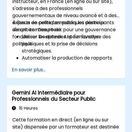
instructeur, en France (en ligne ou sur site),
s'adresse à des professionnels
gouvernementaux de niveau avancé et à des
experts en politiques publiques désireux
À l'issue de cette formation, les participants
d'exploiter DeepSeek pour une gouvernance
seront en mesure de :
fondée sur les données et l'innovation
Utiliser DeepSeek AI pour l'analyse des
politique.
politiques et la prise de décisions
stratégiques.
Automatiser la production de rapports
gouvernementaux et renforcer la
En savoir plus...
transparence des données.
Appliquer des insights pilotés par l'IA pour
innover dans le secteur public.
Gemini AI Intermédiaire pour
Améliorer l'engagement des citoyens
Professionnels du Secteur Public
grâce à des solutions alimentées par
l'intelligence artificielle.
16 Heures
Cette formation en direct (en ligne ou sur
site) dispensée par un formateur est destinée