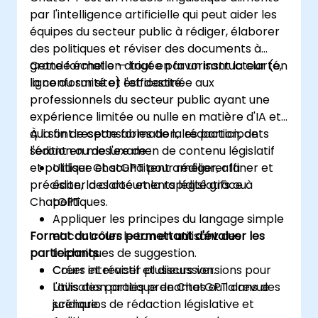
par l'intelligence artificielle qui peut aider les
équipes du secteur public à rédiger, élaborer
des politiques et réviser des documents à
grande échelle — tout en favorisant la clarté,
Cette formation dirigée par un instructeur (en
la conformité et l'efficacité.
ligne ou sur site) est destinée aux
professionnels du secteur public ayant une
expérience limitée ou nulle en matière d'IA et
qui sont responsables de la rédaction, de
À la fin de cette formation, les participants
l'édition ou de l'examen de contenu législatif
seront en mesure de :
et politique et souhaitent améliorer la
Utiliser ChatGPT pour rédiger, affiner et
précision, la clarté et la rapidité grâce à
éditer des documents législatifs ou
ChatGPT.
politiques.
Appliquer les principes du langage simple
Format du cours permettant d'évaluer les
et contrôler le ton en utilisant des
participants
techniques de suggestion.
Créer et réviser plusieurs versions pour
Cours interactif et discussion.
l'avis des parties prenantes ou la revue
Utilisation pratique de ChatGPT dans des
juridique.
scénarios de rédaction législative et