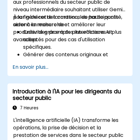
aux professionnels du secteur public de
niveau intermédiaire souhaitant utiliser Gemini
pour générer des contenus de haute qualité,
À la fin de cette formation, les participants
aider à la recherche et améliorer leur
seront en mesure de :
productivité grâce à des interactions AI plus
Créer des prompts plus efficaces et
avancées.
adaptés pour des cas d'utilisation
spécifiques.
Générer des contenus originaux et
créatifs à l'aide de Gemini.
En savoir plus...
Résumer et comparer avec précision des
informations complexes.
Utiliser Gemini pour la génération d'idées,
Introduction à l'IA pour les dirigeants du
le planification et l'organisation efficaces
secteur public
des concepts.
7 Heures
L'intelligence artificielle (IA) transforme les
opérations, la prise de décision et la
prestation de services dans le secteur public