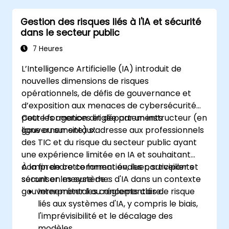
Gestion des risques liés à l'IA et sécurité
dans le secteur public
7 Heures
L’Intelligence Artificielle (IA) introduit de
nouvelles dimensions de risques
opérationnels, de défis de gouvernance et
d’exposition aux menaces de cybersécurité
pour les agences et départements
Cette formation dirigée par un instructeur (en
gouvernementaux.
ligne ou sur site) s’adresse aux professionnels
des TIC et du risque du secteur public ayant
une expérience limitée en IA et souhaitant
comprendre comment évaluer, surveiller et
À la fin de cette formation, les participants
sécuriser les systèmes d'IA dans un contexte
seront en mesure de :
gouvernemental ou réglementaire.
Interpréter les concepts clés de risque
liés aux systèmes d'IA, y compris le biais,
l'imprévisibilité et le décalage des
modèles.