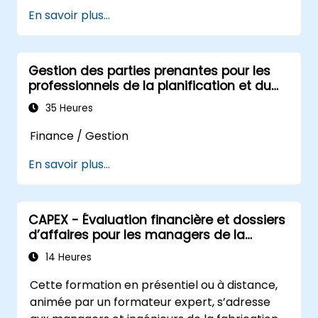
trésorerie, d'élaborer des prévisions fiables de
visibilité de la liquidité, renforcer le contrôle
(suspecte ou réelle).
En savoir plus...
flux de trésorerie, d'optimiser le fonds de
financier et établir un cadre structuré de
Comprendre certains des autres "points
roulement, de gérer les relations bancaires,
gestion du trésorerie au sein de leurs
chauds" du Financial Crime.
de renforcer les contrôles des paiements et
organisations.
Gestion des parties prenantes pour les
de prendre des décisions éclairées en
professionnels de la planification et du
matière de financement et d'investissement.
reporting financiers
35 Heures
Finance / Gestion
En savoir plus...
CAPEX - Évaluation financière et dossiers
d’affaires pour les managers de la
fabrication
14 Heures
Cette formation en présentiel ou à distance,
animée par un formateur expert, s’adresse