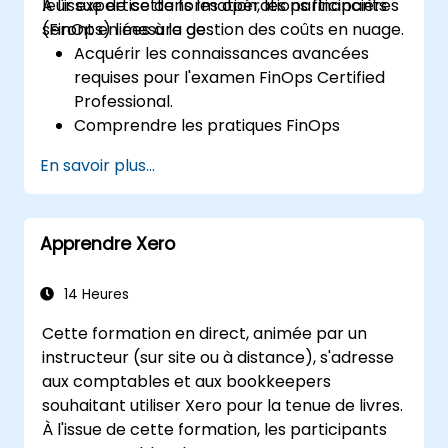
leur expertise dans les opérations financières
A l'issue de cette formation, les participants
(FinOps) liées à la gestion des coûts en nuage.
seront en mesure de :
Acquérir les connaissances avancées
requises pour l'examen FinOps Certified
Professional.
Comprendre les pratiques FinOps
complexes, y compris l'optimisation des
En savoir plus...
coûts, la gestion du budget et le
reporting.
Développer des compétences pratiques
Apprendre Xero
dans l'application des stratégies FinOps
dans des scénarios du monde réel.
Se préparer à réussir l'examen de FinOps
14 Heures
Certified Professional.
Cette formation en direct, animée par un
instructeur (sur site ou à distance), s'adresse
aux comptables et aux bookkeepers
souhaitant utiliser Xero pour la tenue de livres.
À l'issue de cette formation, les participants