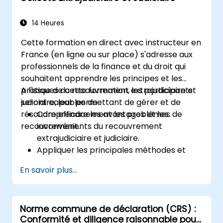
14 Heures
Cette formation en direct avec instructeur en
France (en ligne ou sur place) s'adresse aux
professionnels de la finance et du droit qui
souhaitent apprendre les principes et les
pratiques du recouvrement extrajudiciaire et
A l'issue de cette formation, les participants
judiciaire, leur permettant de gérer et de
seront capables de :
résoudre efficacement les problèmes de
Comprendre les avantages et les
recouvrement.
inconvénients du recouvrement
extrajudiciaire et judiciaire.
Appliquer les principales méthodes et
techniques de recouvrement
En savoir plus...
extrajudiciaire et judiciaire.
Évaluer l'efficacité et l'efficience du
recouvrement extrajudiciaire et judiciaire.
Norme commune de déclaration (CRS) :
Traiter les questions juridiques et éthiques
Conformité et diligence raisonnable pour
liées au recouvrement extrajudiciaire et