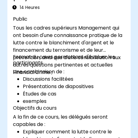
(CTF)
14 Heures
Public
Tous les cadres supérieurs Management qui
ont besoin d'une connaissance pratique de la
lutte contre le blanchiment d'argent et le
financement du terrorisme et de leur
Format du cours permettant d'évaluer les
prévention, ainsi que d'une sensibilisation aux
participants
autres questions pertinentes et actuelles
Une combinaison de :
Financial Crime ;
Discussions facilitées
Présentations de diapositives
Études de cas
exemples
Objectifs du cours
A la fin de ce cours, les délégués seront
capables de :
Expliquer comment la lutte contre le