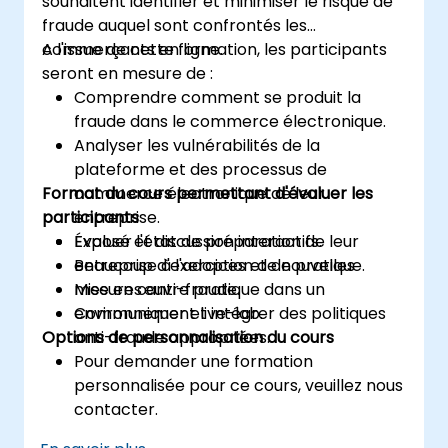
souhaitent identifier et minimiser le risque de
fraude auquel sont confrontés les
commerçants en ligne.
A l'issue de cette formation, les participants
seront en mesure de :
Comprendre comment se produit la
fraude dans le commerce électronique.
Analyser les vulnérabilités de la
plateforme et des processus de
Format du cours permettant d'évaluer les
commerce électronique de leur
participants
entreprise.
Évaluer l'état de préparation de leur
Exposé et discussion interactifs.
entreprise à l'adoption de nouvelles
Beaucoup d'exercices et de pratique.
mesures anti-fraude.
Mise en œuvre pratique dans un
Communiquer et intégrer des politiques
environnement live-lab.
Options de personnalisation du cours
anti-fraude appropriées.
Pour demander une formation
personnalisée pour ce cours, veuillez nous
contacter.