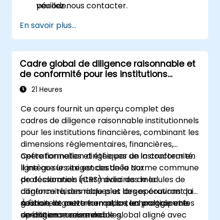
période.
veuillez nous contacter.
En savoir plus...
Cadre global de diligence raisonnable et
de conformité pour les institutions
financières
21 Heures
Ce cours fournit un aperçu complet des
cadres de diligence raisonnable institutionnels
pour les institutions financières, combinant les
dimensions réglementaires, financières,
opérationnelles et éthiques de la conformité.
Cette formation dirigée par un instructeur en
Il intègre les exigences de la Norme commune
ligne ou sur site est destinée aux
de déclaration (CRS) avec des modules de
professionnels intermédiaires de la
diligence raisonnable plus larges couvrant la
conformité, des risques et des opérations qui
gestion, la gouvernance, la technologie et les
souhaitent mettre en place un programme
À l'issue de cette formation, les participants
opérations commerciales.
de diligence raisonnable global aligné avec
seront en mesure de :