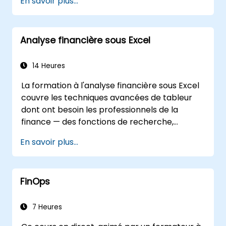
En savoir plus...
Analyse financière sous Excel
14 Heures
La formation à l'analyse financière sous Excel
couvre les techniques avancées de tableur
dont ont besoin les professionnels de la
finance — des fonctions de recherche,
formules de recherche et graphiques croisés
En savoir plus...
dynamiques au formatage conditionnel, aux
flux de travail avec des données externes et à
l'analyse des titres. Plongée dans les
FinOps
approches pratiques pour évaluer les
concepts de valeur temporelle de l'argent,
identifier les tendances du marché, construire
7 Heures
des modèles de prévision financière et