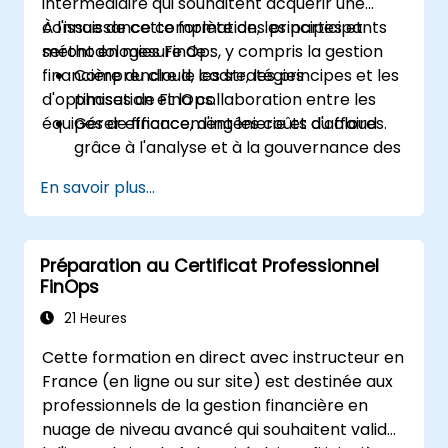
intermédiaire qui souhaitent acquérir une
connaissance complète des principes et
À l'issue de cette formation, les participants
méthodologies FinOps, y compris la gestion
seront en mesure de :
financière du cloud, les stratégies
Comprendre le cadre, les principes et les
d'optimisation et la collaboration entre les
phases de FinOps.
équipes de finance, d'ingénierie et d'affaires.
Gérer efficacement les coûts du cloud
grâce à l'analyse et à la gouvernance des
données.
En savoir plus...
Collaborer entre les services financiers,
techniques et commerciaux pour aligner
les dépenses liées à l'informatique
Préparation au Certificat Professionnel
dématérialisée.
FinOps
Utiliser les outils FinOps pour la répartition
des coûts, les prévisions et l'optimisation.
21 Heures
Préparer l'examen FinOps Certified
Cette formation en direct avec instructeur en
FOCUS Analyst.
France (en ligne ou sur site) est destinée aux
professionnels de la gestion financière en
nuage de niveau avancé qui souhaitent valider