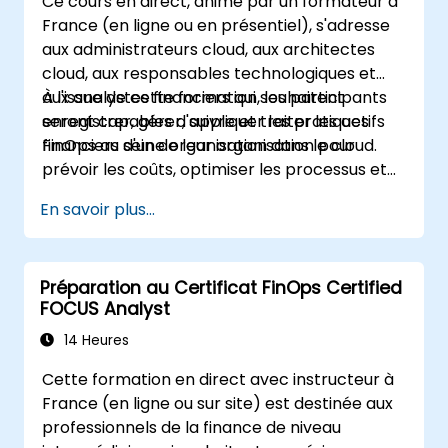
Ce cours en direct, animé par un formateur à
exploiter la boîte à outils analytique complète
France (en ligne ou en présentiel), s'adresse
d'Excel pour des calculs financiers complexes
aux administrateurs cloud, aux architectes
et des rapports.
cloud, aux responsables technologiques et
aux analystes financiers qui souhaitent
À l'issue de cette formation, les participants
enregistrer, gérer, suivre et traiter les actifs
seront capables d'appliquer les pratiques
financiers d'une organisation dans le cloud.
FinOps au sein de leur organisation pour
prévoir les coûts, optimiser les processus et
réaliser des opérations de gestion financière
En savoir plus...
dans le cloud.
Préparation au Certificat FinOps Certified
FOCUS Analyst
14 Heures
Cette formation en direct avec instructeur à
France (en ligne ou sur site) est destinée aux
professionnels de la finance de niveau