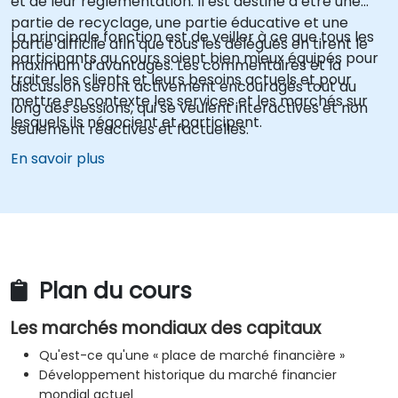
et de leur réglementation. Il est destiné à être une
partie de recyclage, une partie éducative et une
La principale fonction est de veiller à ce que tous les
partie difficile afin que tous les délégués en tirent le
participants au cours soient bien mieux équipés pour
maximum d’avantages. Les commentaires et la
traiter les clients et leurs besoins actuels et pour
discussion seront activement encouragés tout au
mettre en contexte les services et les marchés sur
long des sessions, qui se veulent interactives et non
lesquels ils négocient et participent.
seulement réactives et factuelles.
En savoir plus
Plan du cours
Les marchés mondiaux des capitaux
Qu'est-ce qu'une « place de marché financière »
Développement historique du marché financier
mondial actuel