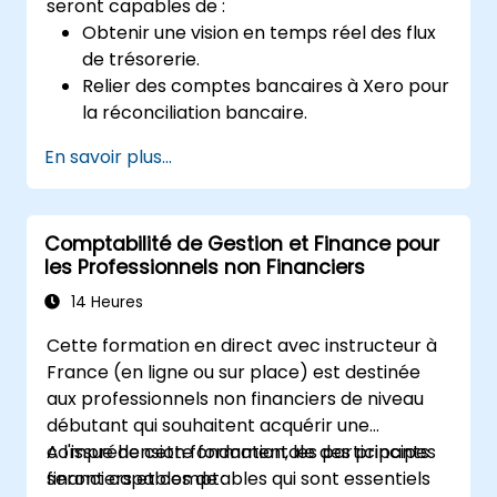
seront capables de :
Obtenir une vision en temps réel des flux
de trésorerie.
Relier des comptes bancaires à Xero pour
la réconciliation bancaire.
Préparer et vérifier les déclarations de
En savoir plus...
TVA (Taxe sur la Valeur Ajoutée) dans
Xero.
Créer des rapports destinés à être
Comptabilité de Gestion et Finance pour
partagés avec les membres de l'équipe.
les Professionnels non Financiers
14 Heures
Cette formation en direct avec instructeur à
France (en ligne ou sur place) est destinée
aux professionnels non financiers de niveau
débutant qui souhaitent acquérir une
compréhension fondamentale des principes
A l'issue de cette formation, les participants
financiers et comptables qui sont essentiels
seront capables de :