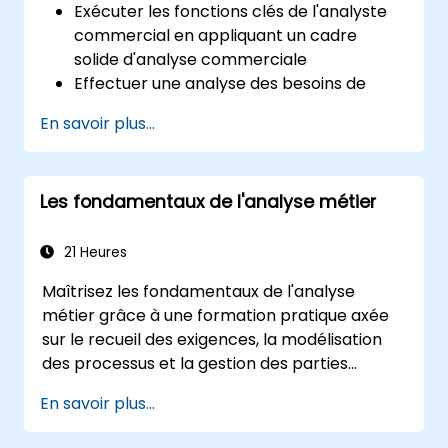
Exécuter les fonctions clés de l'analyste
commercial en appliquant un cadre
solide d'analyse commerciale
Effectuer une analyse des besoins de
l'entreprise afin d'obtenir les exigences
En savoir plus...
des parties prenantes
Appliquer les techniques d'analyse pour
identifier les problèmes clés et les
Les fondamentaux de l'analyse métier
opportunités potentielles dans votre
entreprise
Créer des exigences et des plans de
21 Heures
communication efficaces
Maîtrisez les fondamentaux de l'analyse
Analyser et spécifier les exigences en
métier grâce à une formation pratique axée
utilisant les meilleures pratiques de
sur le recueil des exigences, la modélisation
l'industrie
des processus et la gestion des parties
gérer l'évaluation et la validation des
prenantes. Conçue pour les analystes en
solutions
En savoir plus...
herbe et les analystes juniors, cette formation
délivre les compétences clés de l'analyse