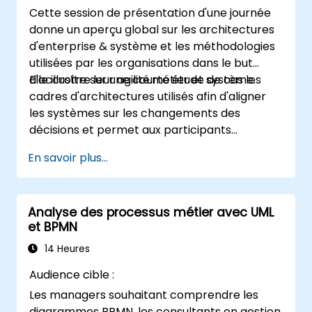
Cette session de présentation d'une journée
donne un aperçu global sur les architectures
d'enterprise & système et les méthodologies
utilisées par les organisations dans le but
d'accroître leur agilité.métier et système.
Elle illustre sur une courte étude de cas les
cadres d'architectures utilisés afin d'aligner
les systèmes sur les changements des
décisions et permet aux participants
d'évaluer les techniques appropriées
En savoir plus...
applicables dans le cadre de leur
organisation.
Analyse des processus métier avec UML
et BPMN
14 Heures
Audience cible :
Les managers souhaitant comprendre les
diagrammes BPMN, les consultants en gestion