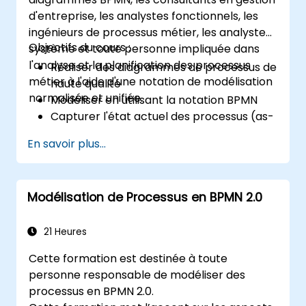
d'entreprise, les analystes fonctionnels, les
ingénieurs de processus métier, les analystes
Objectifs du cours :
système et toute personne impliquée dans
l'analyse et la planification des processus
Réaliser des diagrammes de processus de
métier à l'aide d'une notation de modélisation
haute qualité
normalisée et unifiée.
Modéliser en utilisant la notation BPMN
Capturer l'état actuel des processus (as-
is)
En savoir plus...
Mettre en œuvre des flux de processus
optimisés pour les processus fortement
intensifs en humain
Modélisation de Processus en BPMN 2.0
Simplifier les définitions complexes de
processus et les décomposer en
éléments plus gérables
21 Heures
Cette formation est destinée à toute
personne responsable de modéliser des
processus en BPMN 2.0.