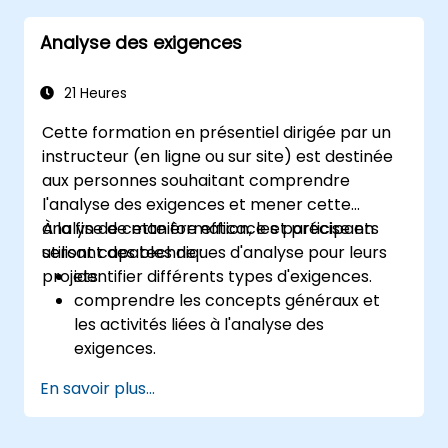
l'examen de certification IREB CPRE –
Analyse des exigences
Niveau Fondamental.
21 Heures
Cette formation en présentiel dirigée par un
instructeur (en ligne ou sur site) est destinée
aux personnes souhaitant comprendre
l'analyse des exigences et mener cette
analyse de manière efficace et précise en
À la fin de cette formation, les participants
utilisant des techniques d'analyse pour leurs
seront capables de :
projets.
identifier différents types d'exigences.
comprendre les concepts généraux et
les activités liées à l'analyse des
exigences.
connaître la méthodologie d'analyse des
En savoir plus...
exigences.
utiliser différentes techniques d'analyse
des exigences à leur avantage.