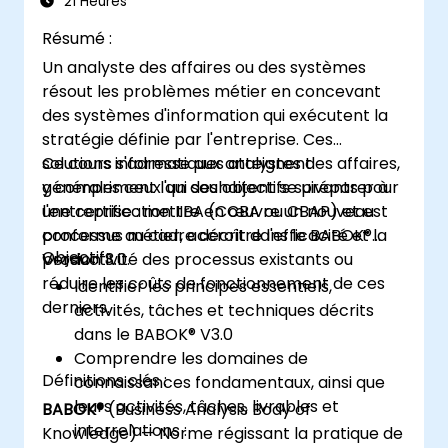
21 Heures
Résumé :
Un analyste des affaires ou des systèmes
résout les problèmes métier en concevant
des systèmes d'information qui exécutent la
stratégie définie par l'entreprise. Ces
solutions informatiques atteignent
Ce cours s'adresse aux analystes des affaires,
généralement l'un des objectifs suivants pour
y compris ceux qui souhaitent se préparer à
l'entreprise : mettre en œuvre un nouveau
une certification IIBA (CCBA ou CBAP) et est
processus métier, accroître l'efficacité et la
conforme au cadre décrit dans le BABOK®
Objectifs :
productivité des processus existants ou
Version 3.0.
réduire les coûts de fonctionnement de ces
Identifier les principes essentiels,
derniers.
activités, tâches et techniques décrits
dans le BABOK® V3.0
Comprendre les domaines de
Définitions clés :
connaissances fondamentaux, ainsi que
leurs activités, tâches, livrables et
BABOK®
(Business Analysis Body of
interrelations :
Knowledge) — Norme régissant la pratique de