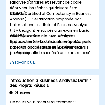
l'analyse d'affaires et servant de cadre
décrivant les tâches qui doivent être
réalisées.
CCBA®
(Certified of Competency in Business
Analysis) — Certification proposée par
l'International Institute of Business Analysis
(IIBA), exigant le succès à un examen basé
exclusivement sur le BABOK®, après
CBAP®
(Certified Business Analysis
approbation de la candidature fondée sur le
Professional) — Certification proposée par
parcours académique et l'expérience
l'International Institute of Business Analysis
professionnelle.
(IIBA), exigeant le succès à un examen basé
exclusivement sur le BABOK®, après
En savoir plus...
approbation de la candidature fondée sur le
parcours académique et l'expérience
professionnelle.
Introduction à Business Analysis: Définir
des Projets Réussis
21 Heures
Ce cours vous montrera comment :