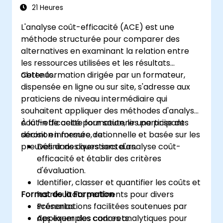
21 Heures
L'analyse coût-efficacité (ACE) est une
méthode structurée pour comparer des
alternatives en examinant la relation entre
les ressources utilisées et les résultats
obtenus.
Cette formation dirigée par un formateur,
dispensée en ligne ou sur site, s'adresse aux
praticiens de niveau intermédiaire qui
souhaitent appliquer des méthodes d'analyse
coût-efficacité pour soutenir une prise de
À la fin de cette formation, les participants
décision informée, rationnelle et basée sur les
seront en mesure de :
preuves dans divers secteurs.
Définir des questions d'analyse coût-
efficacité et établir des critères
d'évaluation.
Identifier, classer et quantifier les coûts et
Format de la Formation
les résultats pertinents pour divers
scénarios.
Présentations facilitées soutenues par
Appliquer des cadres analytiques pour
des exemples concrets.