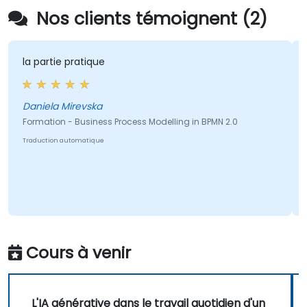
Nos clients témoignent (2)
a partie pratique
Le fo
une e
aniela Mirevska
Agnie
ormation - Business Process Modelling in BPMN 2.0
Format
raduction automatique
wykorz
Traduct
Cours à venir
L'IA générative dans le travail quotidien d'un