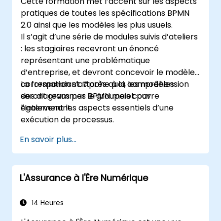
Cette formation met l’accent sur les aspects
pratiques de toutes les spécifications BPMN
2.0 ainsi que les modèles les plus usuels.
Il s’agit d’une série de modules suivis d’ateliers
: les stagiaires recevront un énoncé
représentant une problématique
d’entreprise, et devront concevoir le modèle
correspondant. Après quoi, les modèles
La formation s’attache à la compréhension
seront revus par le groupe et par
des diagrammes BPMN mais couvre
l’Intervenant.
également les aspects essentiels d’une
exécution de processus.
En savoir plus...
L'Assurance à l'Ère Numérique
14 Heures