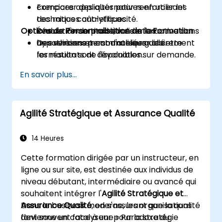
comparer des alternatives en utilisant
Exercices appliqués pour renforcer les
des ratios coût-efficacité.
techniques analytiques.
Options de Personnalisation de la Formation
Évaluer l'incertitude, valider les
Résolution de problèmes interactive dans
hypothèses et communiquer clairement
un environnement d'atelier guidé.
Des versions personnalisées de cette
les résultats de l'évaluation.
formation sont disponibles sur demande.
En savoir plus...
Agilité Stratégique et Assurance Qualité
14 Heures
Cette formation dirigée par un instructeur, en
ligne ou sur site, est destinée aux individus de
niveau débutant, intermédiaire ou avancé qui
souhaitent intégrer l'
Agilité Stratégique et
Assurance Qualité
Dans le business moderne, les organisations
, en s'assurant que la qualité
devienne un catalyseur pour la stratégie
font souvent face à une « Paradoxe du