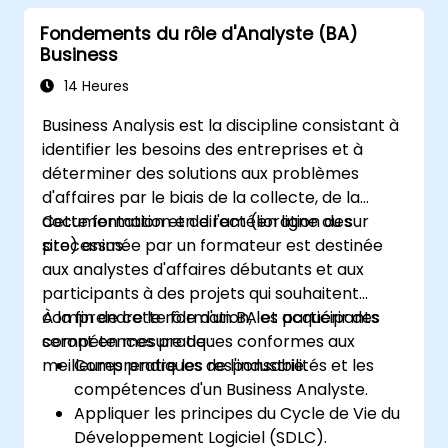
métier, les cadres méthodologiques
Fondements du rôle d'Analyste (BA)
Agile/SDLC et des études de cas concrètes.
Business
Favorisez la réussite des projets et délivrez
une valeur métier mesurable. Faites évoluer
14 Heures
votre carrière grâce à une formation en
Business Analysis est la discipline consistant à
analyse métier alignée sur les besoins de
identifier les besoins des entreprises et à
l'industrie.
déterminer des solutions aux problèmes
d'affaires par le biais de la collecte, de la
documentation et de l'amélioration des
Cette formation en direct (en ligne ou sur
processus.
site) animée par un formateur est destinée
aux analystes d'affaires débutants et aux
participants à des projets qui souhaitent
comprendre le rôle d'un BA et acquérir des
À la fin de cette formation, les participants
compétences pratiques conformes aux
seront en mesure de :
meilleures pratiques de l'industrie.
Comprendre les responsabilités et les
compétences d'un Business Analyste.
Appliquer les principes du Cycle de Vie du
Développement Logiciel (SDLC).