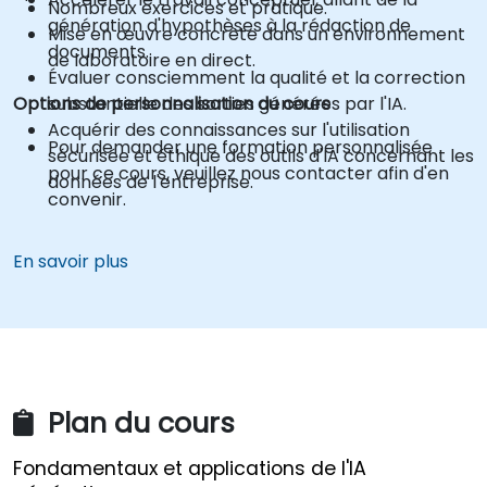
Nombreux exercices et pratique.
génération d'hypothèses à la rédaction de
Mise en œuvre concrète dans un environnement
documents.
de laboratoire en direct.
Évaluer consciemment la qualité et la correction
Options de personnalisation du cours
substantielle des sorties générées par l'IA.
Acquérir des connaissances sur l'utilisation
Pour demander une formation personnalisée
sécurisée et éthique des outils d'IA concernant les
pour ce cours, veuillez nous contacter afin d'en
données de l'entreprise.
convenir.
En savoir plus
Plan du cours
Fondamentaux et applications de l'IA