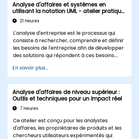
Analyse d'affaires et systèmes en
utilisant la notation UML - atelier pratique
pour PO dans la méthodologie Scrum
21 Heures
L'analyse d'entreprise est le processus qui
consiste à rechercher, comprendre et définir
les besoins de l'entreprise afin de développer
des solutions qui répondent à ces besoins.
[Elle est un élément clé du processus de
En savoir plus...
gestion du changement au sein d'une
organisation et de la conception de nouvelles
solutions commerciales. L'analyse
Analyse d'affaires de niveau supérieur :
d'entreprise vise à garantir que les solutions
Outils et techniques pour un impact réel
technologiques, de processus ou
organisationnelles répondent aux objectifs et
7 Heures
aux besoins de l'entreprise. [Un élément clé
Ce atelier est conçu pour les analystes
pour garantir l'efficacité des projets et des
d'affaires, les propriétaires de produits et les
changements dans une organisation, en
chercheurs utilisateurs expérimentés qui
s'assurant que les solutions introduites sont