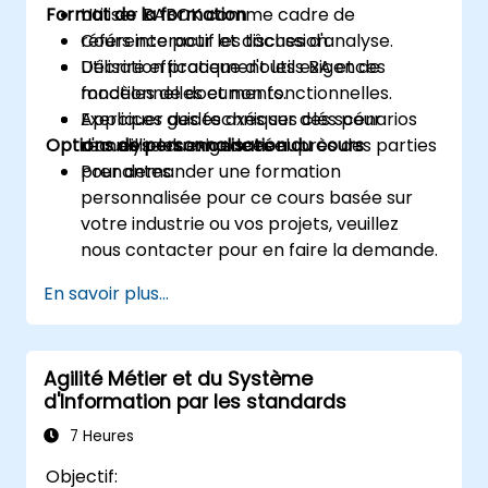
Format de la formation
Utiliser BABOK comme cadre de
référence pour les tâches d'analyse.
Cours interactif et discussion.
Décrire efficacement les exigences
Utilisation pratique d'outils BA et de
fonctionnelles et non fonctionnelles.
modèles de documents.
Appliquer des techniques clés pour
Exercices guidés axés sur des scénarios
Options de personnalisation du cours
recueillir les exigences auprès des parties
d'analyse du monde réel.
prenantes.
Pour demander une formation
personnalisée pour ce cours basée sur
votre industrie ou vos projets, veuillez
nous contacter pour en faire la demande.
En savoir plus...
Agilité Métier et du Système
d'Information par les standards
7 Heures
Objectif: