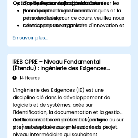
Options de Personnalisation du Cours
Appliquer des approches basées sur les
d'actions pour les organisations des
données pour la gestion des risques et la
participants.
Pour demander une formation
prise de décision.
personnalisée pour ce cours, veuillez nous
Développer une approche d'innovation et
contacter pour organiser.
de gestion du changement adaptée aux
En savoir plus...
assureurs.
Évaluer des études de cas réels et
traduire les leçons apprises en initiatives
IREB CPRE – Niveau Fondamental
locales.
(Étendu) : Ingénierie des Exigences
Pratique et Préparation à la Certification
14 Heures
L'Ingénierie des Exigences (IE) est une
discipline clé dans le développement de
logiciels et de systèmes, axée sur
l'identification, la documentation et la gestion
des besoins et contraintes des parties
Cette formation en présentiel (en ligne ou sur
prenantes pour assurer le succès du projet.
site) est destinée aux professionnels de
niveau intermédiaire qui souhaitent