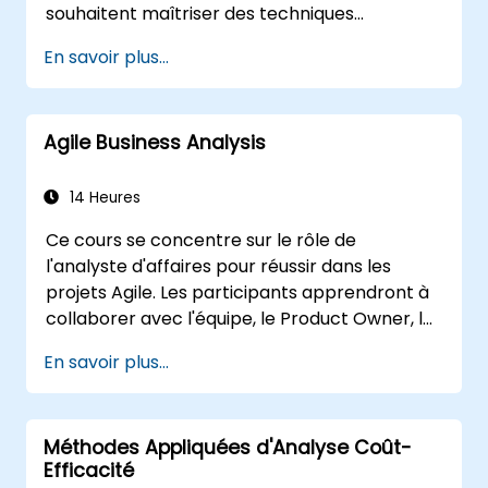
souhaitent maîtriser des techniques
pertinentes, viables et répondent pleinement
avancées qui génèrent une valeur
aux exigences de l'entreprise.
En savoir plus...
commerciale réelle. À travers des exercices
pratiques et des outils concrets, les
participants apprendront à analyser des
Agile Business Analysis
données complexes, à optimiser les
processus, à engager les parties prenantes et
à traduire la stratégie en action grâce aux
14 Heures
OKRs. À la fin, ils disposeront d'un ensemble
Ce cours se concentre sur le rôle de
clair d'outils pour renforcer leur impact et
l'analyste d'affaires pour réussir dans les
livrer des résultats mesurables.
projets Agile. Les participants apprendront à
collaborer avec l'équipe, le Product Owner, le
Scrum Master ainsi qu'avec le Client afin de
En savoir plus...
faciliter le processus de développement. Ils
passeront également par un projet fictif en
pratiquant des scénarios courants.
Méthodes Appliquées d'Analyse Coût-
Efficacité