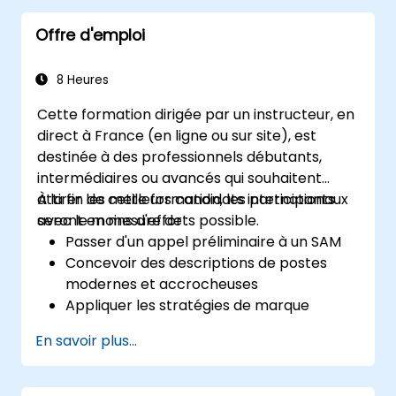
Offre d'emploi
8 Heures
Cette formation dirigée par un instructeur, en
direct à France (en ligne ou sur site), est
destinée à des professionnels débutants,
intermédiaires ou avancés qui souhaitent
attirer les meilleurs candidats internationaux
À la fin de cette formation, les participants
avec le moins d'efforts possible.
seront en mesure de :
Passer d'un appel préliminaire à un SAM
Concevoir des descriptions de postes
modernes et accrocheuses
Appliquer les stratégies de marque
employeur et d'EVP
En savoir plus...
Publier une ou plusieurs offres d'emploi
Recevoir une liste longue personnalisée