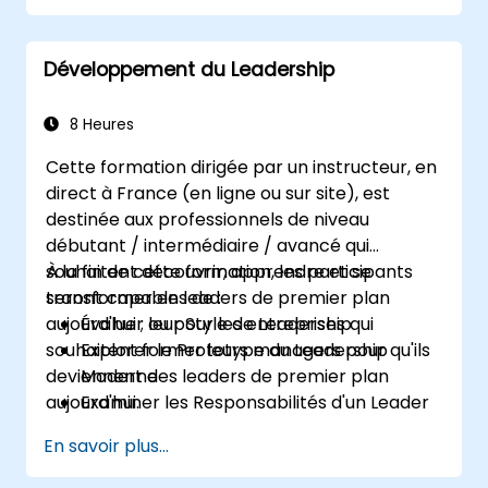
Vendre l'Opportunité aux Candidats &
Partenariat avec les Managers de
Développement du Leadership
Recrutement
8 Heures
Cette formation dirigée par un instructeur, en
direct à France (en ligne ou sur site), est
destinée aux professionnels de niveau
débutant / intermédiaire / avancé qui
souhaitent découvrir, apprendre et se
À la fin de cette formation, les participants
transformer en leaders de premier plan
seront capables de :
aujourd'hui ; ou pour les entreprises qui
Évaluer leur Style de Leadership
souhaitent former leurs managers pour qu'ils
Explorer le Prototype du Leadership
deviennent des leaders de premier plan
Moderne
aujourd'hui.
Examiner les Responsabilités d'un Leader
Améliorer leurs Compétences en
En savoir plus...
Leadership
Servir de Modèle