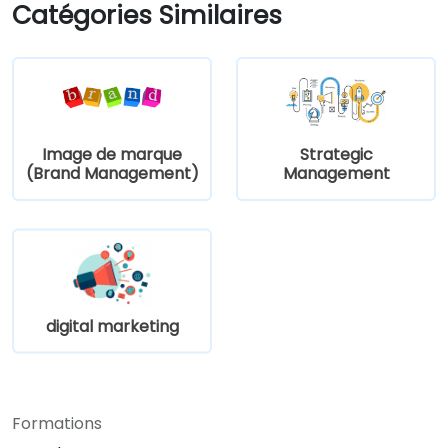
stratégique et d’apprendre à le mettre en
Catégories Similaires
œuvre dans la pratique.
Image de marque
Strategic
(Brand Management)
Management
digital marketing
Formations