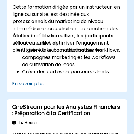
Cette formation dirigée par un instructeur, en
ligne ou sur site, est destinée aux
professionnels du marketing de niveau
intermédiaire qui souhaitent automatiser des
tâches répétitives, cultiver les leads
À la fin de cette formation, les participants
efficacement et optimiser l'engagement
seront capables de :
client grâce à l'automatisation des workflows.
Utiliser Make pour automatiser les
campagnes marketing et les workflows
de cultivation de leads.
Créer des cartes de parcours clients
personnalisées à travers des plateformes
En savoir plus...
intégrées.
Synchroniser les données entre les outils
marketing comme Mailchimp, HubSpot et
OneStream pour les Analystes Financiers
les plateformes de médias sociaux.
: Préparation à la Certification
Surveiller et analyser les workflows
automatisés pour optimiser la
14 Heures
performance des campagnes.