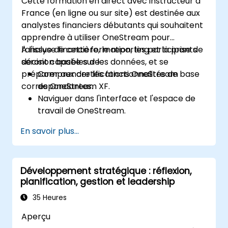
Cette formation en direct avec instructeur à
Adopter les meilleures pratiques pour des
France (en ligne ou sur site) est destinée aux
stratégies d'automatisation du marketing
analystes financiers débutants qui souhaitent
évolutives.
apprendre à utiliser OneStream pour
l'analyse financière, le reporting et la prise de
A l'issue de cette formation, les participants
décision basée sur les données, et se
seront capables de :
préparer aux certifications OneStream
Comprendre les fonctionnalités de base
correspondantes.
de OneStream XF.
Naviguer dans l'interface et l'espace de
travail de OneStream.
Charger, transformer et valider les
En savoir plus...
données financières.
Construire et analyser des rapports
financiers et des tableaux de bord.
Développement stratégique : réflexion,
Utiliser les fonctions d'automatisation du
planification, gestion et leadership
flux de travail de OneStream pour la
planification et la consolidation
35 Heures
financières.
Aperçu
Préparer les examens de certification