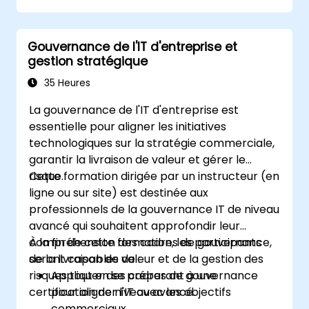
Gouvernance de l'IT d'entreprise et
gestion stratégique
35 Heures
La gouvernance de l'IT d'entreprise est
essentielle pour aligner les initiatives
technologiques sur la stratégie commerciale,
garantir la livraison de valeur et gérer le
risque.
Cette formation dirigée par un instructeur (en
ligne ou sur site) est destinée aux
professionnels de la gouvernance IT de niveau
avancé qui souhaitent approfondir leur
compréhension des cadres de gouvernance,
À la fin de cette formation, les participants
de la livraison de valeur et de la gestion des
seront capables de :
risques tout en se préparant à une
Appliquer des cadres de gouvernance
certification de niveau avancé.
pour aligner l'IT avec les objectifs
commerciaux.