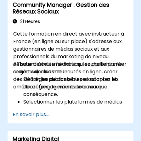
Community Manager : Gestion des
Réseaux Sociaux
21 Heures
Cette formation en direct avec instructeur à
France (en ligne ou sur place) s'adresse aux
gestionnaires de médias sociaux et aux
professionnels du marketing de niveau
débutant à intermédiaire qui souhaitent créer
A l'issue de cette formation, les participants
et gérer des communautés en ligne, créer
seront capables de :
des stratégies de contenu percutantes et
Définir les publics cibles et adapter les
améliorer l'engagement de la marque.
stratégies de médias sociaux en
conséquence.
Sélectionner les plateformes de médias
sociaux appropriées en fonction des
En savoir plus...
objectifs de l'entreprise.
Créer des stratégies de contenu
efficaces, y compris des piliers de
Marketing Digital
contenu, des formats et des calendriers.