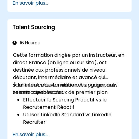
En savoir plus...
Accéder aux talents mondiaux et aux
canaux de recrutement
Talent Sourcing
16 Heures
Cette formation dirigée par un instructeur, en
direct France (en ligne ou sur site), est
destinée aux professionnels de niveau
débutant, intermédiaire et avancé qui
souhaitent trouver, attirer et engager des
À la fin de cette formation, les participants
talents internationaux de premier plan.
seront capables de :
Effectuer le Sourcing Proactif vs le
Recrutement Réactif
Utiliser LinkedIn Standard vs LinkedIn
Recruiter
Maîtriser les Techniques de Recherche
En savoir plus...
Boolean