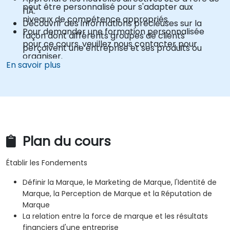
peut être personnalisé pour s'adapter aux
l'IA.
niveaux de compétence appropriés.
Découvrir des informations précieuses sur la
Pour demander une formation personnalisée
façon dont différents groupes de clients
pour ce cours, veuillez nous contacter pour
perçoivent une entreprise et ses produits ou
organiser.
services.
En savoir plus
Administrer l'écoute sociale en ligne.
Utiliser l'IA pour rendre la conduite d'audites de
marque régulières plus efficace.
Plan du cours
Établir les Fondements
Définir la Marque, le Marketing de Marque, l'Identité de
Marque, la Perception de Marque et la Réputation de
Marque
La relation entre la force de marque et les résultats
financiers d'une entreprise