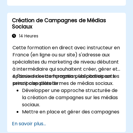
Analyser les impacts potentiels sur leur
stratégiquement, à élaborer des visions
entreprise (positifs et négatifs) résultant
convaincantes, à traduire la vision en
de la mise en œuvre de la nouvelle
Création de Campagnes de Médias
stratégie actionable et à piloter la mise en
stratégie ;
Sociaux
œuvre avec confiance.
Concevoir des politiques, systèmes et
processus pour mettre en œuvre avec
14 Heures
succès les plans stratégiques émergents ;
Cette formation en direct avec instructeur en
Couvrir les étapes clés de la gestion du
France (en ligne ou sur site) s'adresse aux
changement.
spécialistes du marketing de niveau débutant
à intermédiaire qui souhaitent créer, gérer et
optimiser des campagnes publicitaires sur les
A l'issue de cette formation, les participants
principales plateformes de médias sociaux.
seront capables de :
Développer une approche structurée de
la création de campagnes sur les médias
sociaux.
Mettre en place et gérer des campagnes
publicitaires sur Facebook, Google et
En savoir plus...
TikTok.