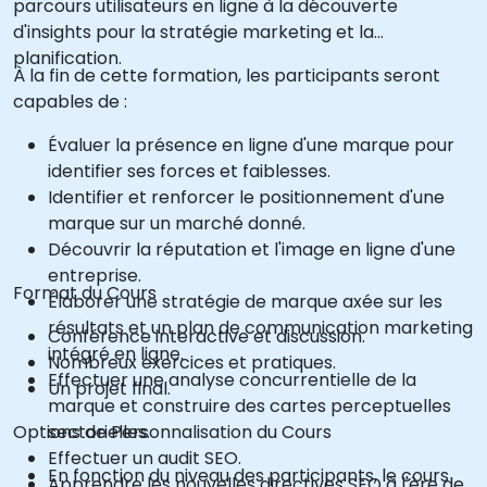
parcours utilisateurs en ligne à la découverte
d'insights pour la stratégie marketing et la
planification.
À la fin de cette formation, les participants seront
capables de :
Évaluer la présence en ligne d'une marque pour
identifier ses forces et faiblesses.
Identifier et renforcer le positionnement d'une
marque sur un marché donné.
Découvrir la réputation et l'image en ligne d'une
entreprise.
Format du Cours
Élaborer une stratégie de marque axée sur les
résultats et un plan de communication marketing
Conférence interactive et discussion.
intégré en ligne.
Nombreux exercices et pratiques.
Effectuer une analyse concurrentielle de la
Un projet final.
marque et construire des cartes perceptuelles
Options de Personnalisation du Cours
sectorielles.
Effectuer un audit SEO.
En fonction du niveau des participants, le cours
Apprendre les nouvelles directives SEO à l'ère de