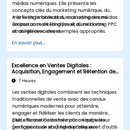
médias numériques. Elle présente les
concepts clés du marketing numérique, du
marketing mobile et du marketing des médias
A la fin de la formation, nous comprenons
sociaux au marketing Email, au marketing PPC
l'importance de l'analyse et d'une bonne
et au référencement.
stratégie avec des exemples appropriés.
En savoir plus...
Excellence en Ventes Digitales :
Acquisition, Engagement et Rétention de
Clients
7 Heures
Les ventes digitales combinent les techniques
traditionnelles de vente avec des canaux
numériques modernes pour atteindre,
engager et fidéliser les clients de manière
plus efficace. Cette formation équipe les
Cette formation animée par un instructeur
participants de stratégies pratiques et d'outils
(en ligne ou sur site) est destinée aux