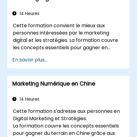
Analyser les concurrents pour affiner les
tactiques de médias sociaux.
14 Heures
Développer des campagnes publicitaires
Cette formation convient le mieux aux
payantes et mesurer leur succès.
personnes intéressées par le marketing
Engager et modérer efficacement les
digital et les stratégies. La formation couvre
communautés en ligne.
les concepts essentiels pour gagner en
Gérer les crises liées aux médias sociaux
visibilité sur les médias numériques. Elle fournit
et préserver la réputation de la marque.
En savoir plus...
aux participants une introduction aux
Mettre en œuvre les meilleures pratiques
principaux concepts de marketing digital, du
éthiques et les politiques de médias
marketing mobile et des réseaux sociaux au
sociaux.
Marketing Numérique en Chine
marketing par e-mail, PPC (pay-per-click) et
SEO. À la fin de la formation, nous
comprendrons l'importance des analyses et
14 Heures
d'une bonne stratégie à travers des exemples
Cette formation s'adresse aux personnes en
pertinents.
Digital Marketing et Stratégies.
La formation couvre les concepts essentiels
pour gagner du terrain en Chine grâce aux