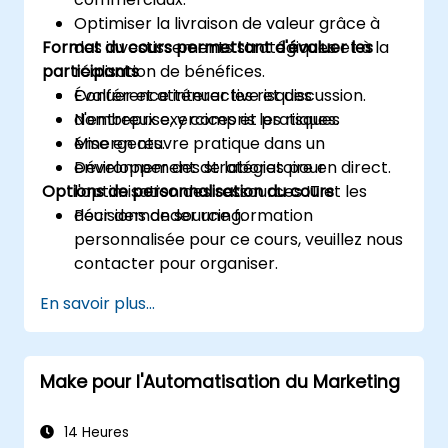
Optimiser la livraison de valeur grâce à
Format du cours permettant d'évaluer les
des investissements stratégiques et à la
participants
réalisation de bénéfices.
Évaluer et atténuer les risques
Conférence interactive et discussion.
d'entreprise, y compris les risques
Nombreux exercices et pratiques.
émergents.
Mise en œuvre pratique dans un
Développer des stratégies pour
environnement de laboratoire en direct.
Options de personnalisation du cours
l'optimisation des ressources IT et les
décisions de sourcing.
Pour demander une formation
personnalisée pour ce cours, veuillez nous
contacter pour organiser.
En savoir plus...
Make pour l'Automatisation du Marketing
14 Heures